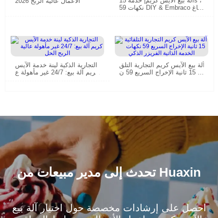
آلة بيع الآيس كريم| خدمة 15s ،
الأعمال عالية الربح 2026
59 نكهات DIY & Embraco ضاغ
ط CE معتمد
آلة بيع الآيس كريم التجارية التلق
التجارية الذكية لينة خدمة الآيس
ائية 15 ثانية الإخراج السريع 59 ن
كريم آلة بيع: 24/7 غير مأهولة ع
كهات الخدمة الذاتية الفريزر الذ
الية الربح الحل
كي
تحدث إلى مدير مبيعات من Huaxin
احصل على إرشادات مخصصة حول اختيار آلة بيع