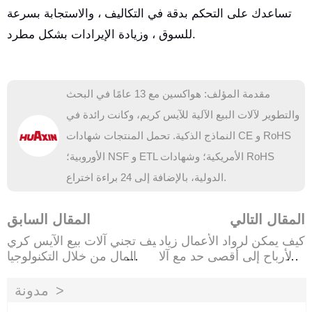
تساعدك على التحكم بدقة في التكاليف ، والاستجابة بسرعة
للسوق ، وزيادة الإيرادات بشكل مطرد.
مقدمة المؤلف: هواكسين مع 13 عامًا في البحث
والتطوير لآلات البيع الآلية للآيس كريم، وكانت رائدة في
النماذج الذكية. تحمل المنتجات شهادات CE و RoHS
الأوروبية؛ NSF و ETL الأمريكية؛ وشهادات RoHS
الدولية، بالإضافة إلى 24 براءة اختراع.
المقال التالي
المقال السابق
كيف يمكن لرواد الأعمال زياد
كيف تجني آلات بيع الآيس كري
ة الأرباح إلى أقصى حد مع آلا
م المال من خلال التكنولوجيا
ت الآيس كريم Huaxin؟'
والموقع واختيار المنتج
مدونة