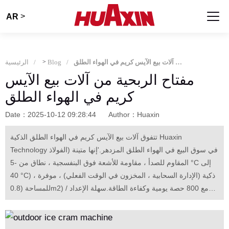
>
AR
مفتاح الربحية من آلات بيع الآيس كريم في الهواء الطلق
Blog
>
الرئيسية
مفتاح الربحية من آلات بيع الآيس
كريم في الهواء الطلق
Date：2025-10-12 09:28:44
Author：Huaxin
تتفوق آلات بيع الآيس كريم في الهواء الطلق الذكية Huaxin
Technology في سوق البيع في الهواء الطلق المزدهر.'إنها متينة (الفولاذ
المقاوم للصدأ ، مقاومة للأشعة فوق البنفسجية ، نطاق من -5 °C إلى
40 °C) ، ذكية (الإدارة السحابية ، المخزون في الوقت الفعلي) ، موفرة
للمساحة (0.8m2) مع 800 حصة يومية وكفاءة الطاقة.سهلة الإعداد /
الصيانة ، فهي تعزز الأرباح من خلال اختيار الموقع الذكي والتسعير
الديناميكي ، وحل مشاكل المطر / ارتفاع درجة الحرارة / التخزين ،
وتكون بمثابة أداة ربح موثوقة.