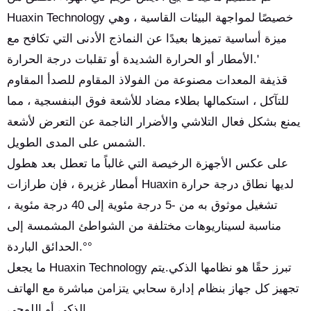
Huaxin Technology خصيصًا لمواجهة البيئات القاسية ، وهي
ميزة أساسية تميزها بعيدًا عن النماذج الأدنى التي تكافح مع
الأمطار أو الحرارة الشديدة أو تقلبات درجة الحرارة.'
قذيفة المعدات مصنوعة من الفولاذ المقاوم للصدأ المقاوم
للتآكل ، استكمالها بطلاء مضاد للأشعة فوق البنفسجية ، مما
يمنع بشكل فعال التلاشي والأضرار الناجمة عن التعرض لأشعة
الشمس على المدى الطويل.
على عكس الأجهزة الرخيصة التي غالباً ما تعطل بعد هطول
أمطار غزيرة ، فإن طرازات Huaxin لديها نطاق درجة حرارة
تشغيل موثوق به من -5 درجة مئوية إلى 40 درجة مئوية ،
مناسبة لسيناريوهات مختلفة من الشواطئ المشمسة إلى
الحدائق الباردة.°°
ما يجعل Huaxin Technology تبرز حقًا هو نظامها الذكي.يتم
تجهيز كل جهاز بنظام إدارة سحابي يتزامن مباشرة مع الهاتف
الذكي أو اللوحي.