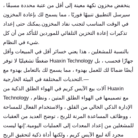
ينخفض مخزون نكهة معينة إلى أقل من عتبة محددة مسبقًا ،
سيرسل التطبيق تنبيهًا فوريًا ، مما يسمح لك بإعادة المخزون
في الوقت المناسب لتجنب نفاد المخزون.يمكنك حتى إعداد
تذكيرات إعادة التخزين التلقائي للموردين للتأكد من أن كل
شيء في النظام.
بالنسبة للمشغلين ، هذا يعني خسائر أقل في المبيعات وأقل
ضغطًا تشغيليًا لا توفر Huaxin Technology جهازًا فحسب ، بل
أيضًا ضمانًا لك للعمل بهدوء ، مما يسمح لك بالتعامل بهدوء مع
التحديات المختلفة في البيئة الخارجية.—
آلات بيع الآيس كريم في الهواء الطلق الذكية من Huaxin
Technology ، مع تصميمها في الهواء الطلق المتين ، ونظام
الإدارة الذكي الخالي من القلق ، والاستخدام الفعال للمساحة
، ووظائف المساعدة المرنة للربح ، توضح العديد من العقبات
للمشغلين من إعداد المعدات إلى العمليات اليومية.'إنها ليست
مجرد آلة لبيع الآيس كريم ، ولكنها أداة ذكية لتحقيق الربح