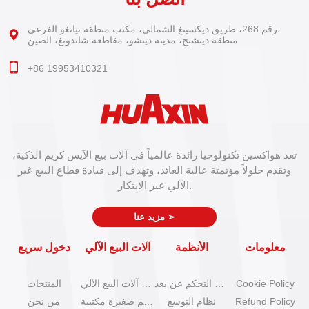
رقم 268، طريق ديكسينغ الشمالي، مكتب منطقة تيانغو الفرعي،
منطقة ديتشنج، مدينة ديتشو، مقاطعة شاندونغ، الصين
+86 19953410321
تعد هواكسين تكنولوجيا رائدة عالمياً في آلات بيع الآيس كريم الذكية،
وتقدم حلولاً مؤتمتة عالية العائد، وتهدف إلى قيادة قطاع البيع غير
الآلي عبر الابتكار.
➣
مزيد عنا
معلومات
الأنظمة
آلات البيع الآلي
دخول سريع
Cookie Policy
نظام التحكم عن بعد
كتالوج آلات البيع الآلي
المنتجات
Refund Policy
نظام التوسع
آلات آيس كريم صغيرة مكتبية
من نحن