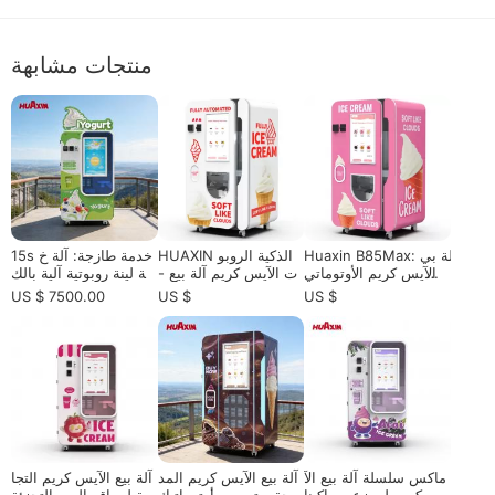
منتجات مشابهة
Huaxin B85Max: آلة بي
HUAXIN الذكية الروبو
15s خدمة طازجة: آلة خ
ع الآيس كريم الأوتوماتي
ت الآيس كريم آلة بيع -
دمة لينة روبوتية آلية بالك
كية المدمجة| خدمة 15 ث
الصف التجاري مع 15s خ
امل عالية العائد لتجزئة
US $ 7500.00
US $
US $
انية ، 59 نكهة
دمة سريعة
ذكية
ماكس سلسلة آلة بيع الآ
آلة بيع الآيس كريم المد
آلة بيع الآيس كريم التجا
يس كريم لموزعي ماكينا
مجة - تصميم أوتوماتيك
رية لمواقع البيع بالتجزئة