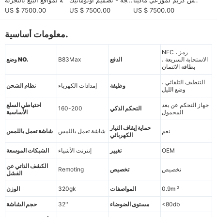
ت البيع الأوروبية والمشغ
ي موفر للطاقة للشركا
ذات حركة المرور العالية
US $ 7500.00
US $ 7500.00
US $ 7500.00
لين وتجار معدات التجزئة
ت الصغيرة
الآلية
معلومات أساسية.
NFC ، رمز
الاستجابة السريعة ،
الدفع
B83Max
وضع NO.
بطاقة الائتمان
التنظيف التلقائي ،
وظيفة
إمدادات الكهرباء
نظام الشحن
وضع الليل
جهاز التحكم عن بعد
احتياطي السلع
التحكم الذكي
160-200
المحمول
الأساسية
حماية إيقاف التيار
نعم
شاشة تعمل باللمس
شاشة تعمل باللمس
الكهربائي
OEM
تغيير
إنترنت الأشياء
الشبكات الموسعة
الكشف الذاتي عن
تخصيص
تخصيص
Remoting
الفشل
0.9m ²
المواصفات
320gk
الوزن
<80db
مستوى الضوضاء
32''
حجم الشاشة