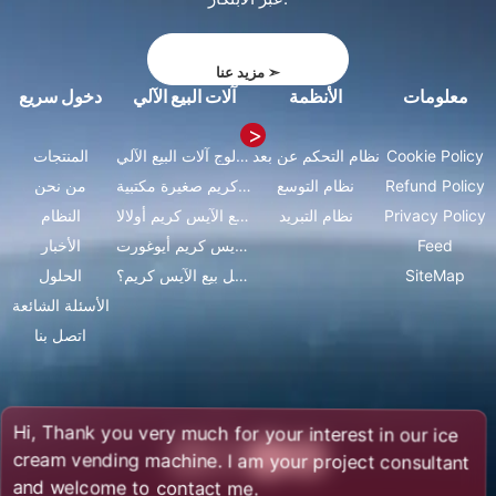
➣
مزيد عنا
معلومات
الأنظمة
آلات البيع الآلي
دخول سريع
Cookie Policy
نظام التحكم عن بعد
كتالوج آلات البيع الآلي
المنتجات
Refund Policy
نظام التوسع
آلات آيس كريم صغيرة مكتبية
من نحن
Privacy Policy
نظام التبريد
آلات بيع الآيس كريم أولالا
النظام
Feed
آلات آيس كريم أيوغورت
الأخبار
SiteMap
كيف تبدأ عمل بيع الآيس كريم؟
الحلول
الأسئلة الشائعة
اتصل بنا
Thank you very much for your interest in our ice
m vending machine. I am your project consultant
welcome to contact me.