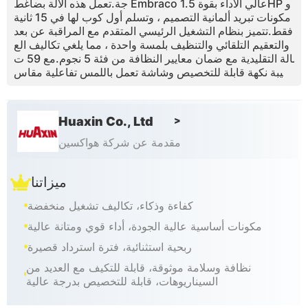
جة.تعمل هذه الآلة بضاغط Embraco عالي الأداء بقوة 1.5HP و
مكونات تبريد ألمانية التصميم ، وتسلم أول كوب لها في 15 ثانية
فقط.تتميز بنظام التشغيل الرئيسي المتقدم مع المراقبة عن بعد
والتعقيم التلقائي والتنظيف بلمسة واحدة ، مما يلغي تكاليف الع
مالة التقليدية مع ضمان معايير النظافة من فئة 5 نجوم.مع 59 ت
ركيبة نكهة قابلة للتخصيص وشاشة تعمل باللمس تفاعلية مقاس
32 بوصة من BOE ، فإنه يلتقط المشترين المندفعين ويضمن عائ
دًا سريعًا على الاستثمار في غضون 3-4 أشهر.تجربة مستقبل تجا
رة التجزئة مع 70٪ من حصة السوق المحلية الخبرة وشهادات C
Huaxin Co., Ltd
>
E / ETL العالمية.
مقدمة عن شركة هواكسين
ميزاتنا
كفاءة وذكاء، تكاليف تشغيل منخفضة
مكونات أساسية عالية الجودة، أداء قوي ومتانة عالية
ربحية استثنائية، فترة استرداد قصيرة
نظافة وسلامة موثوقة، قابلة للتكيف مع العديد من
السيناريوهات، قابلة للتخصيص بدرجة عالية