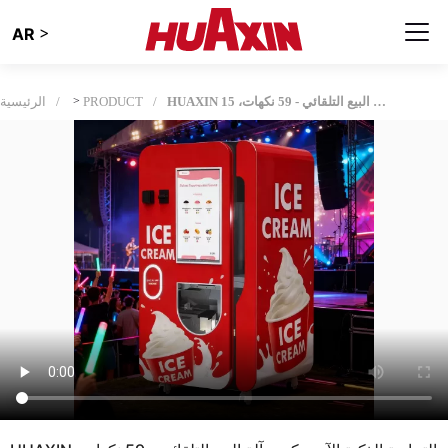
>
AR
HUAXIN التجارية الذكية الآيس كريم آلة البيع التلقائي - 59 نكهات، 15s الاستغناء، CE / ETL شهادة
PRODUCT
>
الرئيسية