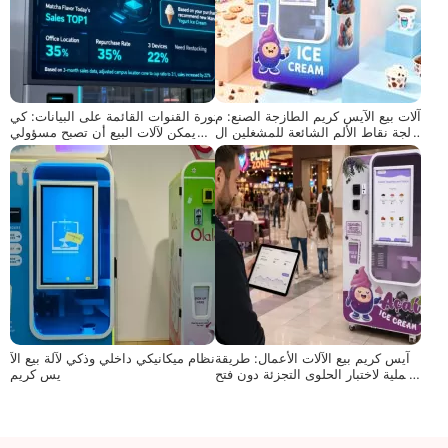
آلات بيع الآيس كريم الطازجة الصنع: م
ثورة القنوات القائمة على البيانات: كي
عالجة نقاط الألم الشائعة للمشغلين ال
ف يمكن لآلات البيع أن تصبح مسؤولي
جدد وتعزيز عائد الاستثمار
رؤية السوق للعلامات التجارية؟'""
آيس كريم بيع الآلات الأعمال: طريقة
نظام ميكانيكي داخلي وذكي لآلة بيع الآ
عملية لاختبار الحلوى التجزئة دون فتح
يس كريم
متجر