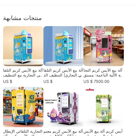
منتجات مشابهة
آلة بيع الآيس كريم التجا
آلة بيع الآيس كريم التلقا
آلة بيع الآيس كريم التلقا
رية الآلية الناعمة: مستق
ئي التجاري| التنظيف الذ
ئي التجارية مع التنظيف
بل التجزئة غير المأهولة
اتي والتحكم عن بعد لأق
الذاتي| الربح العالي HU
US $
US $
US $ 7500.00
صى ربح
AXIN B سلسلة
آيس كريم آلة بيع الآيس
آلة بيع الآيس كريم معتم
التجارية التلقائي الإيطال
كريم برنامج الموزعين لت
دة من NSF و CE| سعة
ية جيلاتو الآيس كريم آلة