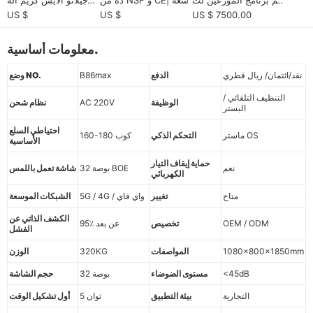
جارة التجزئة الأوتوماتيك
20L ، التنظيف الذاتي 2
بيع| 59 نكهة ، 15 ثانية /
US $
US $
US $ 7500.00
ية الناعمة مربحة
4/7
خدمة
معلومات أساسية.
نقد/ائتمان/ ريال قطري
الدفع
B86max
وضع NO.
التنظيف التلقائي /
الوظيفة
AC 220V
نظام شحن
البستر
احتياطي السلع
ماستر OS
التحكم الذكي
160-180 كوب
الأساسية
حماية إيقاف التيار
نعم
32 بوصة BOE
شاشة تعمل باللمس
الكهربائي
متاح
تغيير
5G / 4G / واي فاي
الشبكات الموسعة
الكشف الذاتي عن
OEM / ODM
تخصيص
95٪ عن بعد
الفشل
1080x800x1850mm
المواصفات
320KG
الوزن
<45dB
مستوى الضوضاء
32 بوصة
حجم الشاشة
التجارية
بيئة التطبيق
5 ثوان
أول تشكيل الوقت