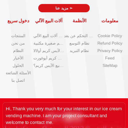
➣
مزيد عنا
معلومات
الأنظمة
آلات البيع الآلي
دخول سريع
Cookie Policy
نظام التحكم عن بعد
كتالوج آلات البيع الآلي
المنتجات
Refund Policy
نظام التوسع
آلات آيس كريم صغيرة مكتبية
من نحن
Privacy Policy
نظام التبريد
آلات بيع الآيس كريم أولالا
النظام
Feed
آلات آيس كريم أيوغورت
الأخبار
SiteMap
كيف تبدأ عمل بيع الآيس كريم؟
الحلول
الأسئلة الشائعة
اتصل بنا
Thank you very much for your interest in our ice cream
ding machine. I am your project consultant and
ome to contact me.