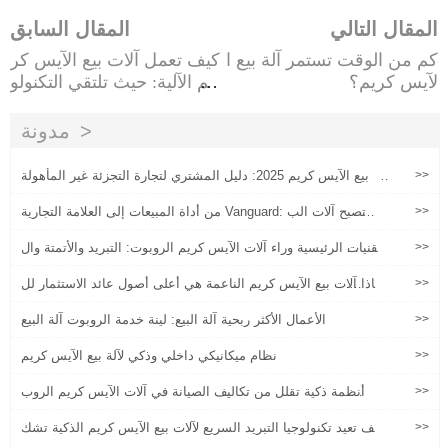
المقال التالي
المقال السابق
كم من الوقت تستمر آلة بيع ا
كيف تعمل آلات بيع الآيس كر
لآيس كريم؟
يم الآلية: حيث تلتقي التكنولو
جيا بالراحة
مدونة
>>
آلة بيع الآيس كريم 2025: دليل المشتري لتجارة التجزئة غير المأهولة
الذكية والآمنة والفعالة من حيث التكلفة
>>
من أداة المبيعات إلى العلامة التجارية Vanguard: كيف تصبح آلات الب
يع نقطة اتصال جديدة لتجارب العلامة التجارية؟
>>
التقنيات الرئيسية وراء آلات الآيس كريم الروبوت: التبريد والأتمتة وال
تحكم عن بعد
>>
لماذا آلات بيع الآيس كريم الناعمة هي أعلى أصول عائد الاستثمار لل
مراكز التجارية في 2026
>>
الأعمال الأكثر ربحية آلة البيع: لينة خدمة الروبوت آلة البيع
>>
نظام ميكانيكي داخلي وذكي لآلة بيع الآيس كريم
>>
كيف أنظمة ذكية تقلل من تكاليف الصيانة في آلات الآيس كريم الروب
وت
>>
كيف تعيد تكنولوجيا التبريد السريع لآلات بيع الآيس كريم الذكية تشك
يل نموذج الربح في سيناريوهات حركة المرور العالية للأقدام؟