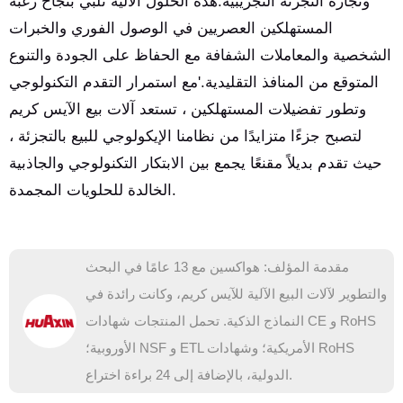
وتجارة التجزئة التجريبية.هذه الحلول الآلية تلبي بنجاح رغبة
المستهلكين العصريين في الوصول الفوري والخبرات
الشخصية والمعاملات الشفافة مع الحفاظ على الجودة والتنوع
المتوقع من المنافذ التقليدية.'مع استمرار التقدم التكنولوجي
وتطور تفضيلات المستهلكين ، تستعد آلات بيع الآيس كريم
لتصبح جزءًا متزايدًا من نظامنا الإيكولوجي للبيع بالتجزئة ،
حيث تقدم بديلاً مقنعًا يجمع بين الابتكار التكنولوجي والجاذبية
الخالدة للحلويات المجمدة.
مقدمة المؤلف: هواكسين مع 13 عامًا في البحث
والتطوير لآلات البيع الآلية للآيس كريم، وكانت رائدة في
النماذج الذكية. تحمل المنتجات شهادات CE و RoHS
الأوروبية؛ NSF و ETL الأمريكية؛ وشهادات RoHS
الدولية، بالإضافة إلى 24 براءة اختراع.