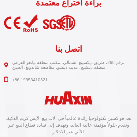
براءة اختراع معتمدة
اتصل بنا
رقم 268، طريق ديكسينغ الشمالي، مكتب منطقة تيانغو الفرعي،
منطقة ديتشنج، مدينة ديتشو، مقاطعة شاندونغ، الصين
+86 19953410321
تعد هواكسين تكنولوجيا رائدة عالمياً في آلات بيع الآيس كريم الذكية،
وتقدم حلولاً مؤتمتة عالية العائد، وتهدف إلى قيادة قطاع البيع غير
الآلي عبر الابتكار.