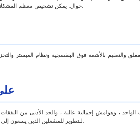
جوال. يمكن تشخيص معظم المشكلات وحلها عن بعد ، مما يقلل من وقت التوقف وتكاليف الصيانة.
غلق والتعقيم بالأشعة فوق البنفسجية ونظام المبستر والتخز
مصممة
واحد ، وهوامش إجمالية عالية ، والحد الأدنى من النفقات العا
للتطوير للمشغلين الذين يسعون إلى الاسترداد السريع والأرباح المستدامة في المواقع عالية الحركة.