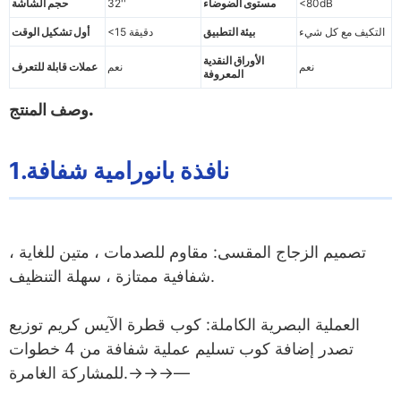
<80dB
مستوى الضوضاء
32''
حجم الشاشة
التكيف مع كل شيء
بيئة التطبيق
<15 دقيقة
أول تشكيل الوقت
الأوراق النقدية
نعم
نعم
عملات قابلة للتعرف
المعروفة
وصف المنتج.
1.نافذة بانورامية شفافة
تصميم الزجاج المقسى: مقاوم للصدمات ، متين للغاية ،
شفافية ممتازة ، سهلة التنظيف.
العملية البصرية الكاملة: كوب قطرة الآيس كريم توزيع
تصدر إضافة كوب تسليم عملية شفافة من 4 خطوات
للمشاركة الغامرة.→→→—