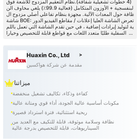
(4 خطوات تشغيلية شفافة).نظام التعقيم المزدوج للأشعة فوق
البنفسجية + الأوزون المتكامل (فعالية 99.9٪) يلغي مخاوف الن
ظافة حول المعدات الآلية. مجهزة بنظام تفاعلي أصلي مزدوج ال
شاشة BOE: تعرض الشاشة العليا إعلانات / مقاطع الفيديو الدور
ية لتوليد إيرادات إضافية ، في حين تقدم الشاشة التي تعمل باللم
س السفلية طلبًا متعدد اللغات مع قواطع قابلة للتخصيص وخيارا
ت دفع متعددة للتشغيل البديهي.
Huaxin Co., Ltd
>
مقدمة عن شركة هواكسين
ميزاتنا
كفاءة وذكاء، تكاليف تشغيل منخفضة
مكونات أساسية عالية الجودة، أداء قوي ومتانة عالية
ربحية استثنائية، فترة استرداد قصيرة
نظافة وسلامة موثوقة، قابلة للتكيف مع العديد من
السيناريوهات، قابلة للتخصيص بدرجة عالية