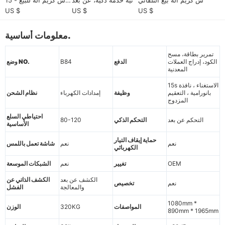
وتوفير الطاقة
تقديم الآلي
US $
US $
US $
معلومات أساسية.
تمرير بطاقة، مسح
الكود، إدراج العملات
الدفع
B84
وضع NO.
المعدنية
15s الاستغناء ، نافذة
بانورامية ، التعقيم
وظيفة
إمدادات الكهرباء
نظام الشحن
المزدوج
احتياطي السلع
التحكم عن بعد
التحكم الذكي
80-120
الأساسية
حماية إيقاف التيار
نعم
نعم
شاشة تعمل باللمس
الكهربائي
OEM
تغيير
نعم
الشبكات الموسعة
الكشف عن بعد
الكشف الذاتي عن
نعم
تخصيص
والمعالجة
الفشل
1080mm *
المواصفات
320KG
الوزن
890mm * 1965mm