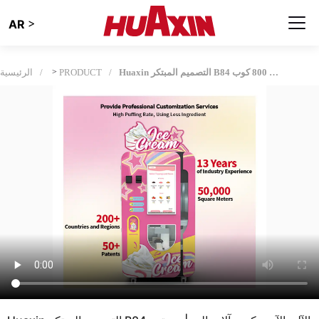
>
AR
Huaxin التصميم المبتكر B84 الآلي الآيس كريم آلات البيع| مستمرة 800 كوب
PRODUCT
>
الرئيسية