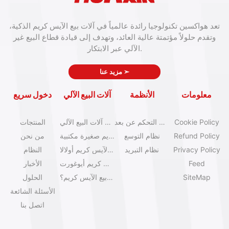
تعد هواكسين تكنولوجيا رائدة عالمياً في آلات بيع الآيس كريم الذكية،
وتقدم حلولاً مؤتمتة عالية العائد، وتهدف إلى قيادة قطاع البيع غير
الآلي عبر الابتكار.
➣
مزيد عنا
معلومات
الأنظمة
آلات البيع الآلي
دخول سريع
Cookie Policy
نظام التحكم عن بعد
كتالوج آلات البيع الآلي
المنتجات
Refund Policy
نظام التوسع
آلات آيس كريم صغيرة مكتبية
من نحن
Privacy Policy
نظام التبريد
آلات بيع الآيس كريم أولالا
النظام
Feed
آلات آيس كريم أيوغورت
الأخبار
SiteMap
كيف تبدأ عمل بيع الآيس كريم؟
الحلول
الأسئلة الشائعة
اتصل بنا