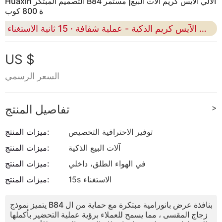
Huaxin التصميم المبتكر B84 الآلي الآيس كريم آلات البيع| مستمر
ة 800 كوب
آلات الآيس كريم الذكية - عملية شفافة · 15 ثانية الاستغناء
US $
السعر الرسمي
>
تفاصيل المنتج
توفير الاحترافية التخصيص
ميزات المنتج:
آلات البيع الذكية
ميزات المنتج:
في الهواء الطلق، داخلي
ميزات المنتج:
15s الاستغناء
ميزات المنتج:
يتميز نموذج B84 بنافذة عرض بانورامية مبتكرة مع حماية من ال
زجاج المقسى ، مما يسمح للعملاء برؤية عملية التحضير بأكملها