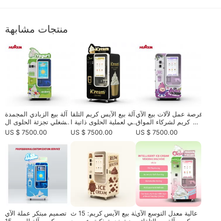
منتجات مشابهة
فرصة عمل لآلات بيع الآي
آلة بيع الآيس كريم التلقا
آلة بيع الزبادي المجمدة
س كريم لشركاء المواق
ئي لعملية الحلوى ذاتية ا
لمشغلي تجزئة الحلوى ال
ع الأوروبية ومشغلي البي
لخدمة 24/7
صحية
US $ 7500.00
US $ 7500.00
US $ 7500.00
ع والموزعين ومستثمري
التجزئة الآليين
عالية معدل التوسع الآي
آلة بيع الآيس كريم: 15 ث
تصميم مبتكر عملة الآي
س كريم آلة بيع التلقائي
انية خدمة ذكية، عن بعد
س كريم آلة للبيع - 15s