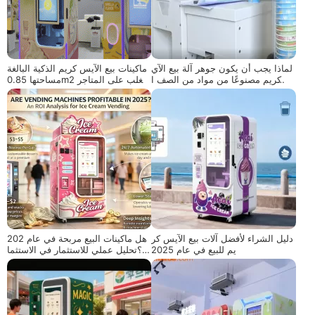
لماذا يجب أن يكون جوهر آلة بيع الآي
ماكينات بيع الآيس كريم الذكية البالغة
س كريم مصنوعًا من مواد من الصف ا
مساحتها 0.85m2 تتغلب على المتاجر
لغذائي؟
التقليدية عالية التكلفة
دليل الشراء لأفضل آلات بيع الآيس كر
هل ماكينات البيع مربحة في عام 202
يم للبيع في عام 2025
5؟تحليل عملي للاستثمار في الاستثما
ر لآلات بيع الآيس كريم