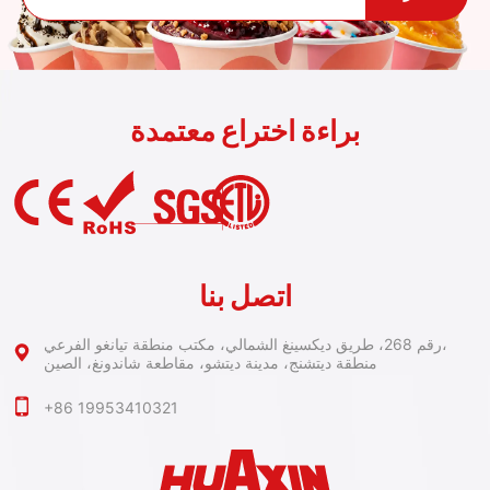
براءة اختراع معتمدة
اتصل بنا
رقم 268، طريق ديكسينغ الشمالي، مكتب منطقة تيانغو الفرعي،
منطقة ديتشنج، مدينة ديتشو، مقاطعة شاندونغ، الصين
+86 19953410321