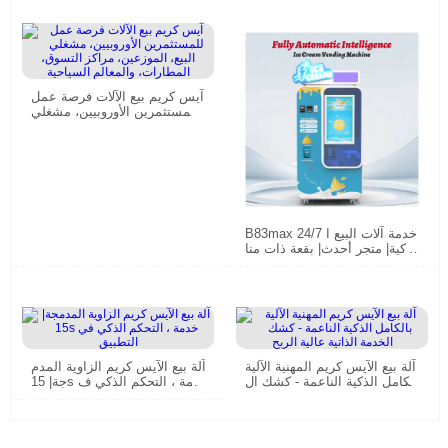
آيس كريم بيع الآلات فرصة عمل
للمستثمرين الأوروبيين، مشغلي
البيع، الموزعين، مراكز التسوق،
المطارات، والمعالم السياحية
B83max 24/7 خدمة آلات البيع ا
لذكية| متجر أحدث| بقعة ذات منا
ظر خلابة| جامعة
آلة بيع الآيس كريم المهنية الآلية
آلة بيع الآيس كريم الزاوية المدم
بالكامل الذكية الناعمة - كشك ال
جة| 15s خدمة ، التحكم الذكي ف
خدمة الذاتية عالية الربح
ي التطبيق