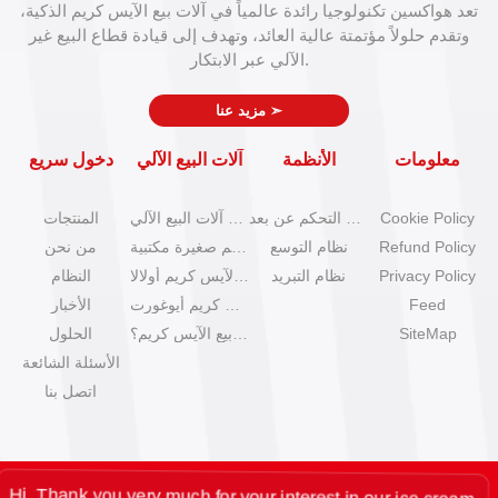
تعد هواكسين تكنولوجيا رائدة عالمياً في آلات بيع الآيس كريم الذكية،
وتقدم حلولاً مؤتمتة عالية العائد، وتهدف إلى قيادة قطاع البيع غير
الآلي عبر الابتكار.
➣
مزيد عنا
معلومات
الأنظمة
آلات البيع الآلي
دخول سريع
Cookie Policy
نظام التحكم عن بعد
كتالوج آلات البيع الآلي
المنتجات
Refund Policy
نظام التوسع
آلات آيس كريم صغيرة مكتبية
من نحن
Privacy Policy
نظام التبريد
آلات بيع الآيس كريم أولالا
النظام
Feed
آلات آيس كريم أيوغورت
الأخبار
SiteMap
كيف تبدأ عمل بيع الآيس كريم؟
الحلول
الأسئلة الشائعة
اتصل بنا
Thank you very much for your interest in our ice cream
ding machine. I am your project consultant and