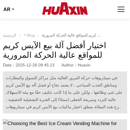
>
AR
اختيار أفضل آلة بيع الآيس كريم للمواقع عالية الحركة المرورية
Blog
>
الرئيسية
اختيار أفضل آلة بيع الآيس كريم
للمواقع عالية الحركة المرورية
Date：2025-12-26 09:45:13
Author：Huaxin
في سيناريوهات حركة المرور العالية مثل مراكز التسوق والمطارات
ومناطق الجذب السياحي ، لا يعتمد نجاح أو فشل آلة بيع الآيس كريم
على غنى وظائفها ، ولكن على ما إذا كانت تتكيف حقًا مع بيئة الاستهلاك
عالية التردد وسريعة الخطى.استنادًا إلى الخبرة التشغيلية الحقيقية ،
تشرح هذه المقالة منطق اختيار ماكينات بيع الآيس كريم في سيناريوهات
حركة المرور العالية من وجهات نظر هيكل تدفق الركاب ، وسرعة توزيع
الكوب ، واستقرار المعدات ، وسلوك الدفع ، والحالات الحقيقية ، مما
يساعد المستثمرين على تقليل تكاليف التجربة والخطأ وتحسين معدل