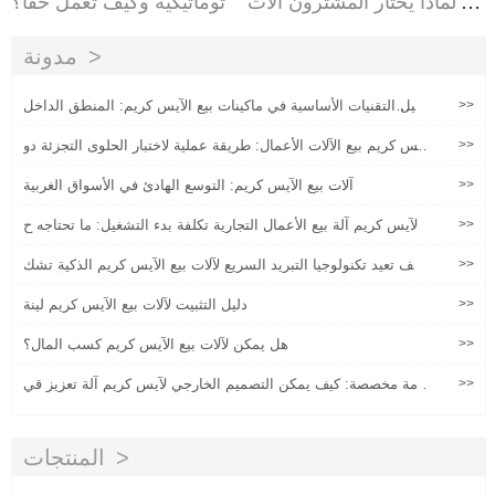
ية: لماذا يختار المشترون آلات
توماتيكية وكيف تعمل حقا؟
بيع الآيس كريم الصينية
مدونة
>>
تحليل التقنيات الأساسية في ماكينات بيع الآيس كريم: المنطق الداخل
ي والقيمة التجارية من التبريد لمدة 5 ثوان إلى التشغيل والصيانة الذ
كية
>>
آيس كريم بيع الآلات الأعمال: طريقة عملية لاختبار الحلوى التجزئة دو
ن فتح متجر
>>
آلات بيع الآيس كريم: التوسع الهادئ في الأسواق الغربية
>>
الآيس كريم آلة بيع الأعمال التجارية تكلفة بدء التشغيل: ما تحتاجه ح
قًا للميزانية
>>
كيف تعيد تكنولوجيا التبريد السريع لآلات بيع الآيس كريم الذكية تشك
يل نموذج الربح في سيناريوهات حركة المرور العالية للأقدام؟
>>
دليل التثبيت لآلات بيع الآيس كريم لينة
>>
هل يمكن لآلات بيع الآيس كريم كسب المال؟
>>
خدمة مخصصة: كيف يمكن التصميم الخارجي لآيس كريم آلة تعزيز قي
مة العلامة التجارية
المنتجات