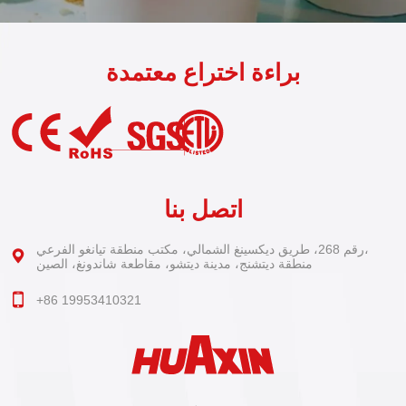
براءة اختراع معتمدة
اتصل بنا
رقم 268، طريق ديكسينغ الشمالي، مكتب منطقة تيانغو الفرعي،
منطقة ديتشنج، مدينة ديتشو، مقاطعة شاندونغ، الصين
+86 19953410321