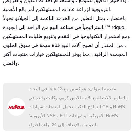
، والاختيار الدقيق للموقع ، واستخدام أحداث التذوق والعروض
الترويجية لزراعة عادات المستهلكين أمر بالغ الأهمية.
باختصار ، يمثل التطور من الخدمة الناعمة إلى الجيلاتو تحولاً
استراتيجياً في صناعة البيع من الراحة إلى الجودة.“”“ rdquo؛
ومع استمرار التكنولوجيا في التقدم وتنويع طلبات المستهلكين
، من المقدر أن تصبح آلات البيع قناة مهمة في سوق الحلوى
المجمدة الراقية ، مما يوفر للمستهلكين خيارات منتجات أكثر
وأفضل.
مقدمة المؤلف: هواكسين مع 13 عامًا في البحث
والتطوير لآلات البيع الآلية للآيس كريم، وكانت رائدة في
النماذج الذكية. تحمل المنتجات شهادات CE و RoHS
الأوروبية؛ NSF و ETL الأمريكية؛ وشهادات RoHS
الدولية، بالإضافة إلى 24 براءة اختراع.