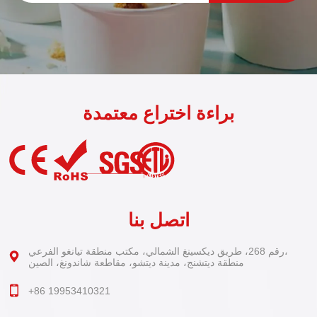
براءة اختراع معتمدة
اتصل بنا
رقم 268، طريق ديكسينغ الشمالي، مكتب منطقة تيانغو الفرعي،
منطقة ديتشنج، مدينة ديتشو، مقاطعة شاندونغ، الصين
+86 19953410321