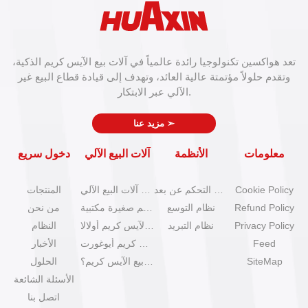
تعد هواكسين تكنولوجيا رائدة عالمياً في آلات بيع الآيس كريم الذكية،
وتقدم حلولاً مؤتمتة عالية العائد، وتهدف إلى قيادة قطاع البيع غير
الآلي عبر الابتكار.
➣
مزيد عنا
معلومات
الأنظمة
آلات البيع الآلي
دخول سريع
Cookie Policy
نظام التحكم عن بعد
كتالوج آلات البيع الآلي
المنتجات
Refund Policy
نظام التوسع
آلات آيس كريم صغيرة مكتبية
من نحن
Privacy Policy
نظام التبريد
آلات بيع الآيس كريم أولالا
النظام
Feed
آلات آيس كريم أيوغورت
الأخبار
SiteMap
كيف تبدأ عمل بيع الآيس كريم؟
الحلول
الأسئلة الشائعة
اتصل بنا