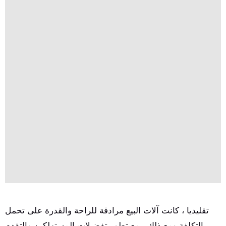
تقليديا ، كانت آلات البيع مرادفة للراحة والقدرة على تحمل
التكلفة.ومع ذلك ، مع تطور تفضيلات المستهلكين والتقدم