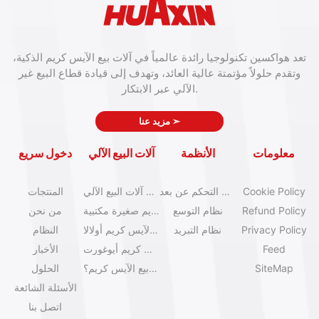
تعد هواكسين تكنولوجيا رائدة عالمياً في آلات بيع الآيس كريم الذكية،
وتقدم حلولاً مؤتمتة عالية العائد، وتهدف إلى قيادة قطاع البيع غير
الآلي عبر الابتكار.
➣
مزيد عنا
معلومات
الأنظمة
آلات البيع الآلي
دخول سريع
Cookie Policy
نظام التحكم عن بعد
كتالوج آلات البيع الآلي
المنتجات
Refund Policy
نظام التوسع
آلات آيس كريم صغيرة مكتبية
من نحن
Privacy Policy
نظام التبريد
آلات بيع الآيس كريم أولالا
النظام
Feed
آلات آيس كريم أيوغورت
الأخبار
SiteMap
كيف تبدأ عمل بيع الآيس كريم؟
الحلول
الأسئلة الشائعة
اتصل بنا