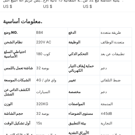
اشة تعمل باللمس ونكها
راج السريع 59 نكهات ال
قائي - 59 نكهات، 15s ا
US $
US $
US $
ت DIY"
خدمة الذاتية الفريزر الذ
لاستغناء، CE / ETL شها
كي
دة
معلومات أساسية.
طريقة متعددة
الدفع
B84
وضع NO.
متعددة الوظائف
الوظيفة
220V AC
نظام الشحن
احتياطي السلع
تطبيقات عن بعد
التحكم الذكي
180 كوب
الأساسية
حماية إيقاف التيار
دعم
32 بوصة
شاشة تعمل باللمس
الكهربائي
ضبط التلقائي
تغيير
4G / واي فاي
الشبكات الموسعة
الكشف الذاتي عن
دعم
مخصصة
السيارات
الفشل
المدمجة
المواصفات
320KG
الوزن
≤45dB
مستوى الضوضاء
32 بوصة
حجم الشاشة
التجارية
بيئة التطبيق
15s
أول تشكيل الوقت
الأوراق النقدية
عملات متعددة
عملات متعددة
عملات قابلة للتعرف