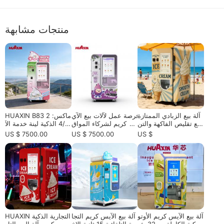
منتجات مشابهة
آلة بيع الزبادي الممتازة
فرصة عمل لآلات بيع الآي
HUAXIN B83 ماكس: 2
مع تقليص الفاكهة والتن
س كريم لشركاء المواق
4/7 الذكية لينة خدمة الآ
ظيف التلقائي والإدارة ع
ع الأوروبية ومشغلي البي
يس كريم آلة بيع مع الذر
US $ 7500.00
US $ 7500.00
US $
ن بعد - HUAXIN B83 /
ع والموزعين ومستثمري
اع الروبوتية الدقة
B86max سلسلة
التجزئة الآليين
آلة بيع الآيس كريم الأوتو
آلة بيع الآيس كريم التجا
HUAXIN التجارية الذكية
ماتيكية الكاملة مع 32 ش
رية التلقائية 15 ثانية الإخ
الآيس كريم آلة البيع التل