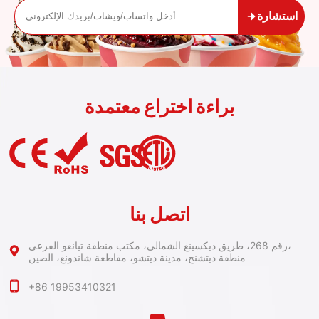
استشارة
براءة اختراع معتمدة
اتصل بنا
رقم 268، طريق ديكسينغ الشمالي، مكتب منطقة تيانغو الفرعي،
منطقة ديتشنج، مدينة ديتشو، مقاطعة شاندونغ، الصين
+86 19953410321