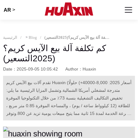
>
AR
كم تكلفة آلة بيع الآيس كريم؟(2025التسعير)
Blog
>
الرئيسية
كم تكلفة آلة بيع الآيس كريم؟
(2025التسعير)
Date：2025-09-05 10:05:42
Author：Huaxin
تقدم آلات بيع الآيس كريم Huaxin (أسعار 2025: 8,000-40000+) حلولًا
متدرجة لمشغلي أمريكا الشمالية.وتشمل المزايا الرئيسية ما يلي:
تخفيض التكاليف التشغيلية بنسبة 73٪ من خلال التكنولوجيا الموفرة
للطاقة (12 كيلوواط ساعة / يوم) ، والمساحة الموفرة 0.85 متر مربع ،
وسرعة الخدمة لمدة 15 ثانية مما يتيح مبيعات يومية تزيد عن 800.وتوفر
الميزات المملوكة مثل الإدارة السحابية، وتكامل Venmo / Apple Pay،
والصيانة الوحدوية عائد الاستثمار لمدة 4 أشهر في المواقع عالية الحركة
المرورية، مع وحدات موثقة تولد إيرادات سنوية بقيمة 310،000