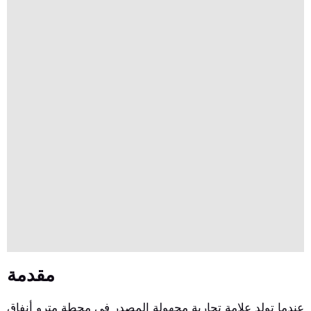
دولار.المتانة الصناعية الصف (IP54) يضمن أداء موثوق.
مقدمة
عندما تولد علامة تجارية مجهولة المصدر في محطة مترو أنفاق