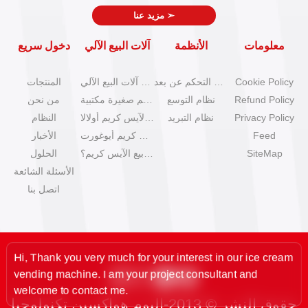
➣
مزيد عنا
معلومات
الأنظمة
آلات البيع الآلي
دخول سريع
Cookie Policy
نظام التحكم عن بعد
كتالوج آلات البيع الآلي
المنتجات
Refund Policy
نظام التوسع
آلات آيس كريم صغيرة مكتبية
من نحن
Privacy Policy
نظام التبريد
آلات بيع الآيس كريم أولالا
النظام
Feed
آلات آيس كريم أيوغورت
الأخبار
SiteMap
كيف تبدأ عمل بيع الآيس كريم؟
الحلول
الأسئلة الشائعة
اتصل بنا
Hi, Thank you very much for your interest in our ice cream
vending machine. I am your project consultant and
welcome to contact me.
حقوق النشر © 2013-اليوم هواكسين تكنولوجيا