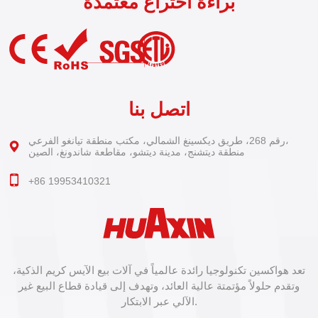
براءة اختراع معتمدة
اتصل بنا
رقم 268، طريق ديكسينغ الشمالي، مكتب منطقة تيانغو الفرعي،
منطقة ديتشنج، مدينة ديتشو، مقاطعة شاندونغ، الصين
+86 19953410321
تعد هواكسين تكنولوجيا رائدة عالمياً في آلات بيع الآيس كريم الذكية،
وتقدم حلولاً مؤتمتة عالية العائد، وتهدف إلى قيادة قطاع البيع غير
الآلي عبر الابتكار.