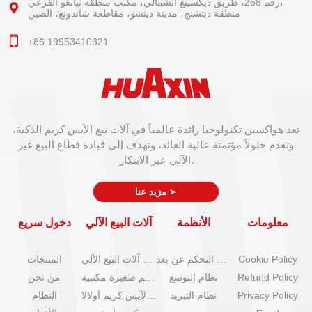
رقم 268، طريق ديكسينغ الشمالي، مكتب منطقة تيانغو الفرعي،
منطقة ديتشنج، مدينة ديتشو، مقاطعة شاندونغ، الصين
+86 19953410321
تعد هواكسين تكنولوجيا رائدة عالمياً في آلات بيع الآيس كريم الذكية،
وتقدم حلولاً مؤتمتة عالية العائد، وتهدف إلى قيادة قطاع البيع غير
الآلي عبر الابتكار.
➣
مزيد عنا
معلومات
الأنظمة
آلات البيع الآلي
دخول سريع
Cookie Policy
نظام التحكم عن بعد
كتالوج آلات البيع الآلي
المنتجات
Refund Policy
نظام التوسع
آلات آيس كريم صغيرة مكتبية
من نحن
Privacy Policy
نظام التبريد
آلات بيع الآيس كريم أولالا
النظام