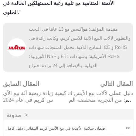
الأتمتة المتنامية مع تلبية رغبة المستهلكين الخالدة في
الحلوى.'
مقدمة المؤلف: هواكسين مع 13 عامًا في البحث
والتطوير لآلات البيع الآلية للآيس كريم، وكانت رائدة في
النماذج الذكية. تحمل المنتجات شهادات CE و RoHS
الأوروبية؛ NSF و ETL الأمريكية؛ وشهادات RoHS
الدولية، بالإضافة إلى 24 براءة اختراع.
المقال التالي
المقال السابق
دليل عملي لآلات بيع الآيس ك
كيفية زيادة ربحية آلة بيع الآي
ريم: من التجربة منخفضة الم
س كريم في عام 2024
خاطر إلى العمليات على نطا
ق واسع
مدونة
>>
ضمان سلامة الأغذية في بيع الآيس كريم التلقائي: دليل كامل