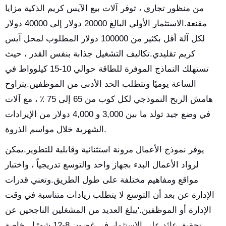
من منظور تجاري ، توفر آلات بيع الآيس كريم الذكية مزايا
مقنعة.الاستثمار الأولي البالغ 20000 دولار إلى 40000 دولار
لكل آلة أقل بكثير من 100000 دولار المطلوب لمحل آيس
كريم تقليدي.تكاليف التشغيل جذابة بنفس القدر ، حيث
تستهلك النماذج الموفرة للطاقة حوالي 10-15 كيلوواط في
الساعة يوميًا وتتطلب الحد الأدنى من الموظفين.يتراوح
هامش الربح النموذجي لكل كوب من 65 إلى 75 ٪ ، مع آلات
في وضع جيد تولد ما بين 3,000 و 4,000 دولار من الإيرادات
الشهرية خلال مواسم الذروة.
يوفر نموذج الأعمال مرونة استثنائية وقابلية للتطوير.يمكن
لرواد الأعمال البدء بجهاز واحد والتوسع تدريجياً ، واختبار
مواقع ومفاهيم مختلفة على طول الطريق.وتعني قدرات
الإدارة عن بعد أن التوسع لا يتطلب زيادات متناسبة في وقت
الإدارة أو الموظفين.'يبلغ العديد من المشغلين الناجحين عن
تحقيق عائد على الاستثمار في غضون 8-12 شهرًا ، خاصة