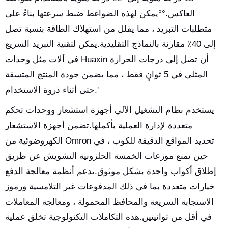
العاكس.°°يمكن لهذه الضواغط ضبط سرعتها بناءً على
متطلبات التبريد ، مما يقلل من استهلاك الطاقة بنسبة تصل
إلى 40٪ مقارنة بالنماذج التقليدية.يمكن لتقنية التبريد السريع
في آلات مثل وحدات Huaxin أن تصل إلى درجات الحرارة
المثلى في 5 ثوانٍ فقط ، مما يضمن جودة المنتج المتسقة
حتى أثناء ذروة الاستخدام.'
يستخدم نظام التشغيل الآلي أجهزة استشعار ووحدات تحكم
متعددة لإدارة العملية بأكملها.تضمن أجهزة الاستشعار
الكهروضوئية من Omron تحديد المواقع الدقيقة للكوب ، في
حين تمنع موزعات الخمسة الحلزونية التشويش عن طريق
إطلاق أكواب واحدة بشكل موثوق.تدعم أنظمة معالجة الدفع
خيارات متعددة بما في ذلك المدفوعات غير التلامسية ورموز
الاستجابة السريعة والمحافظ المحمولة ، ومعالجة المعاملات
في أقل من ثوانيتين.هذه التكاملات التكنولوجية تخلق عملية