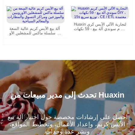
Huaxin التجارية الآلي الآيس كري
آلة بيع الآيس كريم عالية السعة
م سوندي آلة بيع - 59 نكهات DI
من سلسلة ماكس للمشغلين الأو
Y ، 15s توزيع سريع ، CE / ETL
روبيين والموزعين ومراكز التسو
معتمدة
ق والمطارات والمعالم السياحية
تحدث إلى مدير مبيعات من Huaxin
احصل على إرشادات مخصصة حول اختيار آلة بيع
الآيس كريم، وإعداد الأعمال، وتخطيط المواقع،
ونشر عدة وحدات