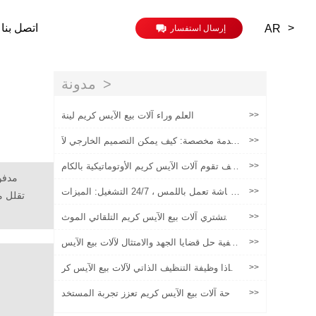
>
اتصل بنا
AR
إرسال استفسار
مدونة
>>
العلم وراء آلات بيع الآيس كريم لينة
>>
خدمة مخصصة: كيف يمكن التصميم الخارجي لآ
يس كريم آلة تعزيز قيمة العلامة التجارية
>>
كيف تقوم آلات الآيس كريم الأوتوماتيكية بالكام
ل بإحداث ثورة في تجارة التجزئة وخدمة الطعا
مدفوع
م
>>
شاشة تعمل باللمس ، 24/7 التشغيل: الميزات
الرئيسية التي يجب البحث عنها في آلة بيع الآي
س كريم
>>
أين تشتري آلات بيع الآيس كريم التلقائي الموث
وق بها| دليل المورد النهائي
>>
كيفية حل قضايا الجهد والامتثال لآلات بيع الآيس
كريم في بلدان مختلفة
>>
لماذا وظيفة التنظيف الذاتي لآلات بيع الآيس كر
يم مهمة!
>>
راحة آلات بيع الآيس كريم تعزز تجربة المستخد
م