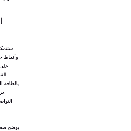
ا
ستتمكن
وأنماط ح
على 
الق
بالطاقة ال
مرا
التواص
يوضح صعود