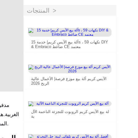
المنتجات
آلة بيع الآيس كريم| خدمة 15s ، 59 نكهات DIY
& Embraco ضاغط CE معتمد
الآيس كريم آلة بيع موزع فرصة| الأعمال عالية
الربح 2026
مدفوع
آلة بيع الآيس كريم الروبوت للتجزئة الناعمة الآل
الغربية.ه
ية
المستهلكون مع العلامات التجارية.—وراء هذا الاتجاه يكمن تكامل أعمق للتكنولوجيا وعلم النفس الاستهلاكي ونماذج الأعمال.