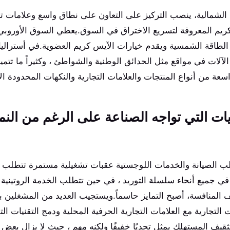
الشمالية، ينصب التركيز على التعاون على نطاق واسع وعلامات تج
ريم المعروفة لتسريع الاختراق في السوق.يعطي السوق الأوروبي الأو
الطاقة الشمسية ويقدم خيارات الآيس كريم العضوية.في أستراليا ون
الآلات في مواقع مثل الحدائق الوطنية والشواطئ ، وكثيراً ما تتميز با
عة من أنواع المنتجات والعلامات التجارية والنكهات المحدودة الإ
يات التي تواجه الصناعة على الرغم من النم
ب الصيانة والخدمات اللوجستية عقبات تشغيلية مستمرة تتطلب تج
في جميع أنحاء سلسلة التوريد ، في حين تتطلب الخدمة الروتينية لل
ف المنافسة، أصبح التمايز حاسماً.ويستجيب العديد من المشغلين 
ت التجارية مع العلامات التجارية الحرفية المحلية ودمج التقنيات الت
ثقيف المستهلك يمثل تحديًا خفيفًا ولكنه مهم ، حيث لا يزال بعض 