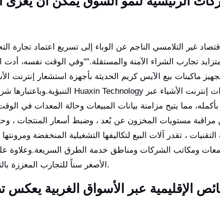
كات الرئيسية لنمو السوق يمكن أن يعزى ال
قتصاد غير التلامسي الناجم عن الوباء إلى تسريع اعتماد تجارة ا
زايد تجارب الشراء الآمنة والمستقلة.""وفي الوقت نفسه، أدت الت
تجهيز ماكينات بيع الآيس كريم الحديثة بأجهزة استشعار إنترنت الأ
التنبؤية.وباعتبارها شركة رائدة عال
بأكمله، مما يتيح مزامنة بيانات المبيعات وحالة المعدات في الوق
مراقبة مستويات المخزون عن بُعد ، وضبط أسعار المنتجات ، وحت
التقنيات ، تقدر آلات البيع لتكاليفها التشغيلية المنخفضة ومرونت
معات ومكاتب الشركات ومناطق خدمة الطرق السريعة.وعلاوة على ذ
الأصغر سناً للتجارب المعززة بالتكنولوجيا والشخصية يساعد على دفع شعبية هذه الآلات.
ئص الإقليمية عبر الأسواق الغربية يعكس ت