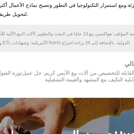
زئة.ومع استمرار التكنولوجيا في التطور وتصبح نماذج الأعمال أكثر
لتحويل طريقة استهلاك الآيس كريم باستمرار في جميع أنحاء الغرب.
مقدمة المؤلف: هواكسين مع 13 عامًا في البحث والتطوير لآلات 
المنتجات شهادات CE و RoHS الأوروبية؛ NSF و ETL الأمريكية؛ وشهادات RoHS الدولية، بالإضافة إلى 24 براءة اختراع.
الي
القابلة للتخصيص من آلات بيع الآيس كريم: حل عمل
ثورة القنو
بلية التكيف مع المشهد والقيمة التشغيلية