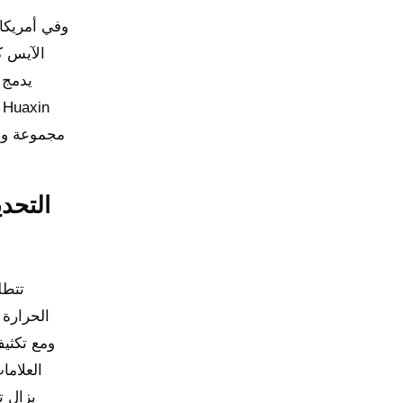
وفي أمريكا 
الآيس ك
يدمج 
مجموعة واس
التحد
تتطل
الحرارة 
ومع تكثي
العلاما
يزال ت