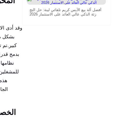
المحر
أفضل آلة بيع الآيس كريم تلقائي لينة: حل التج
زئة الذكي عالي العائد على الاستثمار 2026
وقد أدى الا
بشكل مت
كبير.تم 
نظامها 
للمشغلين 
هذه 
الجا
الخصا