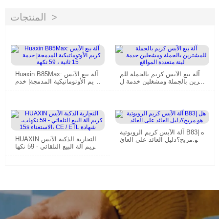
المنتجات
آلة بيع الآيس كريم بالجملة للم
Huaxin B85Max: آلة بيع الآيس
شترين بالجملة ومشغلين خدمة ل
كريم الأوتوماتيكية المدمجة| خدم
ينة متعددة المواقع
ة 15 ثانية ، 59 نكهة
آلة الآيس كريم الروبوتية B83| ه
HUAXIN التجارية الذكية الآيس
ل هو مربح؟دليل العائد على العائ
كريم آلة البيع التلقائي - 59 نكها
د
ت، 15s الاستغناء، CE / ETL شه
ادة