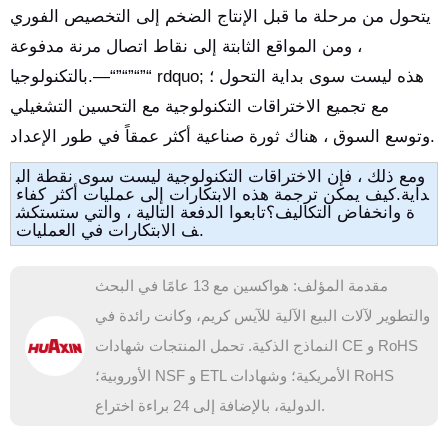
يتحول من مرحلة ما قبل الإنتاج الضخم إلى التخصيص الفوري
، ومن المواقع الثابتة إلى نقاط اتصال مرنة مدفوعة
بالتكنولوجيا.—“”“”“”“ rdquo; هذه ليست سوى بداية التحول ؛
مع تجميع الاختراقات التكنولوجية مع التحسين التشغيلي
وتوسع السوق ، هناك ثورة صناعية أكثر عمقاً في طور الإعداد.
ومع ذلك ، فإن الاختراقات التكنولوجية ليست سوى نقطة الب
داية.كيف يمكن ترجمة هذه الابتكارات إلى عمليات أكثر كفاء
ة وانخفاض التكاليف؟تابعوا الدفعة التالية ، والتي ستستكش
ف الابتكارات في العمليات.
مقدمة المؤلف: هواكسين مع 13 عامًا في البحث
والتطوير لآلات البيع الآلية للآيس كريم، وكانت رائدة في
النماذج الذكية. تحمل المنتجات شهادات CE و RoHS
الأوروبية؛ NSF و ETL الأمريكية؛ وشهادات RoHS
الدولية، بالإضافة إلى 24 براءة اختراع.