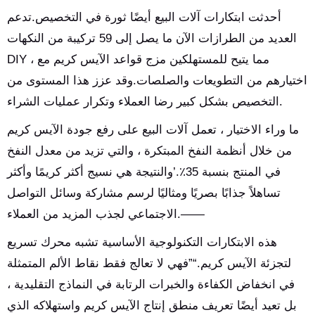
أحدثت ابتكارات آلات البيع أيضًا ثورة في التخصيص.تدعم
العديد من الطرازات الآن ما يصل إلى 59 تركيبة من النكهات
DIY ، مما يتيح للمستهلكين مزج قواعد الآيس كريم مع
اختيارهم من التطويعات والصلصات.وقد عزز هذا المستوى من
التخصيص بشكل كبير رضا العملاء وتكرار عمليات الشراء.
ما وراء الاختيار ، تعمل آلات البيع على رفع جودة الآيس كريم
من خلال أنظمة النفخ المبتكرة ، والتي تزيد من معدل النفخ
في المنتج بنسبة 35٪.’والنتيجة هي نسيج أكثر كريمًا وأكثر
تساهلاً جذابًا بصريًا ومثاليًا لرسم مشاركة وسائل التواصل
الاجتماعي لجذب المزيد من العملاء.——
هذه الابتكارات التكنولوجية الأساسية تشبه محرك تسريع
لتجزئة الآيس كريم.“”فهي لا تعالج فقط نقاط الألم المتمثلة
في انخفاض الكفاءة والخبرات الرتابة في النماذج التقليدية ،
بل تعيد أيضًا تعريف منطق إنتاج الآيس كريم واستهلاكه الذي