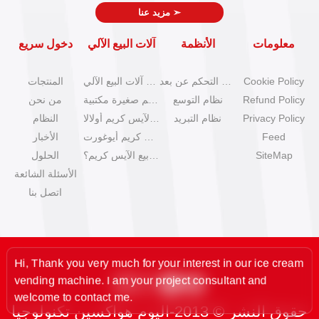
➣
مزيد عنا
معلومات
الأنظمة
آلات البيع الآلي
دخول سريع
Cookie Policy
نظام التحكم عن بعد
كتالوج آلات البيع الآلي
المنتجات
Refund Policy
نظام التوسع
آلات آيس كريم صغيرة مكتبية
من نحن
Privacy Policy
نظام التبريد
آلات بيع الآيس كريم أولالا
النظام
Feed
آلات آيس كريم أيوغورت
الأخبار
SiteMap
كيف تبدأ عمل بيع الآيس كريم؟
الحلول
الأسئلة الشائعة
اتصل بنا
Thank you very much for your interest in our ice cream
ding machine. I am your project consultant and
ome to contact me.
حقوق النشر © 2013-اليوم هواكسين تكنولوجيا