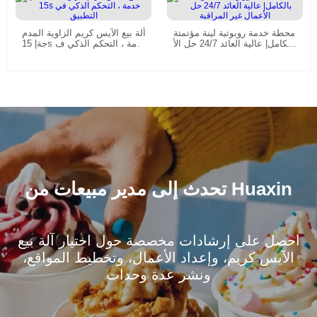
محطة خدمة روبوتية لينة مؤتمتة
آلة بيع الآيس كريم الزاوية المدم
بالكامل| عالية العائد 24/7 حل الأ
جة| 15s خدمة ، التحكم الذكي ف
عمال غير المراقبة
ي التطبيق
تحدث إلى مدير مبيعات من Huaxin
احصل على إرشادات مخصصة حول اختيار آلة بيع
الآيس كريم، وإعداد الأعمال، وتخطيط المواقع،
ونشر عدة وحدات