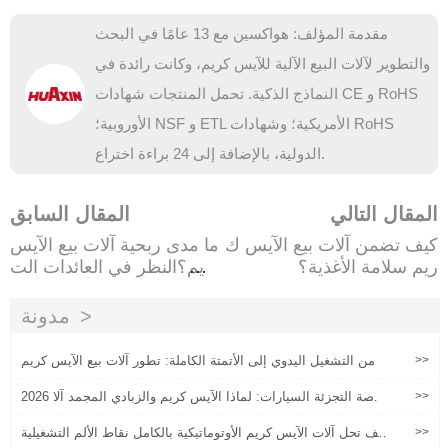
مقدمة المؤلف: هواكسين مع 13 عامًا في البحث
والتطوير لآلات البيع الآلية للآيس كريم، وكانت رائدة في
النماذج الذكية. تحمل المنتجات شهادات CE و RoHS
الأوروبية؛ NSF و ETL الأمريكية؛ وشهادات RoHS
الدولية، بالإضافة إلى 24 براءة اختراع.
المقال التالي
المقال السابق
كيف تضمن آلات بيع الآيس ك
ما مدى ربحية آلات بيع الآيس
ريم سلامة الأغذية؟
كريم؟النظر في العائدات الت
شغيلية من البيانات الفعلية
مدونة
>>
من التشغيل اليدوي إلى الأتمتة الكاملة: تطور آلات بيع الآيس كريم
>>
2026 فرصة التجزئة السيارات: لماذا الآيس كريم والزبادي المجمد آلا
ت البيع هي أفضل خيار الاستثمار الخاص بك
>>
كيف تحل آلات الآيس كريم الأوتوماتيكية بالكامل نقاط الألم التشغيلية
الأساسية للتجار العالميين