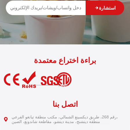
استشارة
براءة اختراع معتمدة
اتصل بنا
رقم 268، طريق ديكسينغ الشمالي، مكتب منطقة تيانغو الفرعي،
منطقة ديتشنج، مدينة ديتشو، مقاطعة شاندونغ، الصين