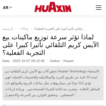
>
AR
لماذا تؤثر سرعة توزيع ماكينات بيع الآيس كريم التلقائي تأثيرا كبيرا على التجربة الفعلية؟
Blog
>
الرئيسية
لماذا تؤثر سرعة توزيع ماكينات بيع
الآيس كريم التلقائي تأثيرا كبيرا على
التجربة الفعلية؟
Date：2025-10-07 09:10:48
Author：Huaxin
تحقق آلات بيع الآيس كريم التلقائية من Huaxin Technology الاستغناء
لمدة 15 ثانية عن طريق التبريد والميكانيكية والتحسينات العملية.'فهي
تؤدي أداءً جيدًا في سيناريوهات مثل ساعات الذروة والمواقع ذات
المناظر الخلابة ، وتعزيز نية إعادة الشراء للمستخدمين ، وزيادة إيرادات
المشغلين ، وتحقيق التوازن بين السرعة والاستقرار.''