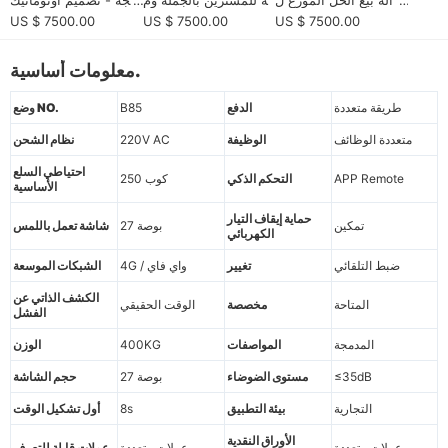
لتجار والمشغلين B2B الأ
شغلين خدمة لينة متعددة
ي موفر للطاقة للشركا
US $ 7500.00
US $ 7500.00
US $ 7500.00
وروبيين
المواقع
ت الصغيرة
معلومات أساسية.
طريقة متعددة
الدفع
B85
وضع NO.
متعددة الوظائف
الوظيفة
220V AC
نظام الشحن
احتياطي السلع
APP Remote
التحكم الذكي
250 كوب
الأساسية
حماية إيقاف التيار
تمكين
27 بوصة
شاشة تعمل باللمس
الكهربائي
ضبط التلقائي
تغيير
4G / واي فاي
الشبكات الموسعة
الكشف الذاتي عن
المتاحة
مخصصة
الوقت الحقيقي
الفشل
المدمجة
المواصفات
400KG
الوزن
≤35dB
مستوى الضوضاء
27 بوصة
حجم الشاشة
التجارية
بيئة التطبيق
8s
أول تشكيل الوقت
الأوراق النقدية
عملات متعددة
عملات متعددة
عملات قابلة للتعرف