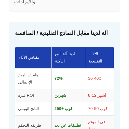
والإيرادات.
آلة لدينا مقابل النماذج التقليدية / المنافسة
الآلات
لدينا آلة البيع
مقياس الأداء
التقليدية
الذكية
هامش الربح
72%
30-40٪
الإجمالي
8-12 أشهر
شهرين
فترة ROI
70-90 كوب
250+ كوب
الناتج اليومي
في الموقع
تطبيقات عن بعد
طريقة التحكم
فقط