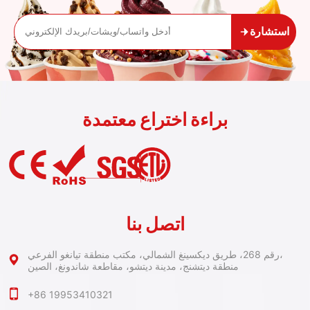
استشارة
براءة اختراع معتمدة
اتصل بنا
رقم 268، طريق ديكسينغ الشمالي، مكتب منطقة تيانغو الفرعي،
منطقة ديتشنج، مدينة ديتشو، مقاطعة شاندونغ، الصين
+86 19953410321