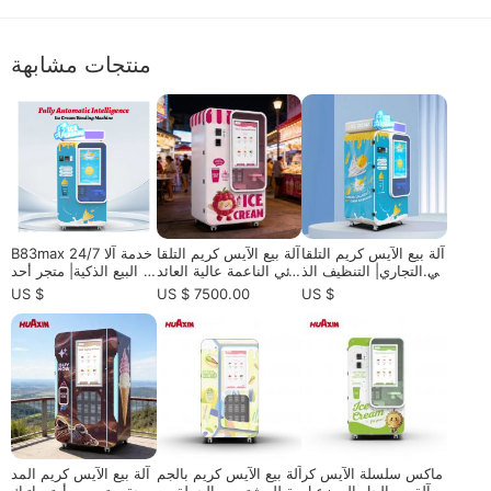
منتجات مشابهة
آلة بيع الآيس كريم التلقا
آلة بيع الآيس كريم التلقا
B83max 24/7 خدمة آلا
ئي التجاري| التنظيف الذ
ئي الناعمة عالية العائد
ت البيع الذكية| متجر أحد
اتي والتحكم عن بعد لأق
على الاستثمار: دليل 20
ث| بقعة ذات مناظر خلاب
US $
US $ 7500.00
US $
صى ربح
26 النهائي لمستثمري ال
ة| جامعة
تجزئة الذكيين
ماكس سلسلة الآيس كر
آلة بيع الآيس كريم بالجم
آلة بيع الآيس كريم المد
يم آلة بيع الحل الموزع ل
لة للمشترين بالجملة وم
مجة - تصميم أوتوماتيك