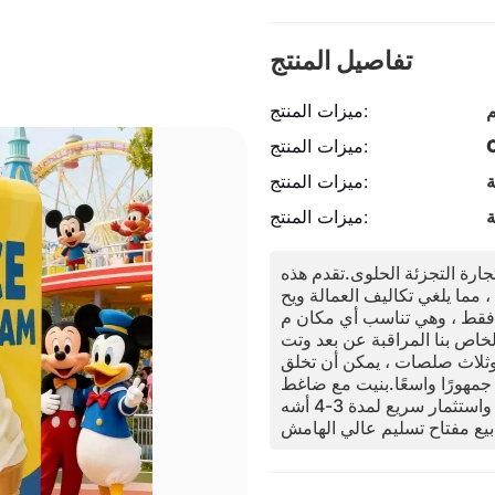
تفاصيل المنتج
م
ميزات المنتج:
ميزات المنتج:
ة
ميزات المنتج:
ة
ميزات المنتج:
 تجارة التجزئة الحلوى.تقدم هذه
ل الجيلاتة الأصيلة الكريمية في 15 ثانية فقط ، مما يلغي تكاليف العمالة ويح
.تتميز بمساحة صغيرة تبلغ 0.91 متر مربع فقط ، وهي تناسب أي مكان م
لخاص بنا المراقبة عن بعد وتت
 وثلاث صلصات ، يمكن أن تخلق
سعًا.بنيت مع ضاغط Embraco ومراوح الدر
جة الألمانية لمتانة 24/7 ، وتوفر نموذج عمل مربح مع هوامش عالية واستثمار سريع لمدة 3-4 أشه