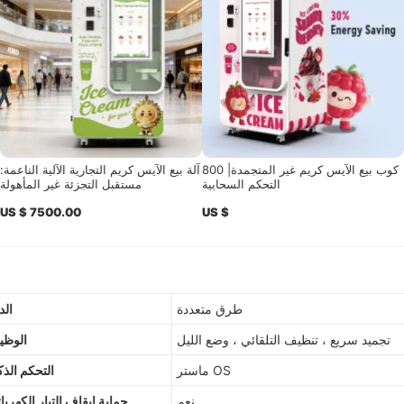
800 كوب بيع الآيس كريم غير المتجمدة|
آلة بيع الآيس كريم التجارية الآلية الناعمة:
التحكم السحابية
مستقبل التجزئة غير المأهولة
US $ 7500.00
US $
طرق متعددة
الد
تجميد سريع ، تنظيف التلقائي ، وضع الليل
الوظي
ماستر OS
التحكم الذ
نعم
حماية إيقاف التيار الكهربا