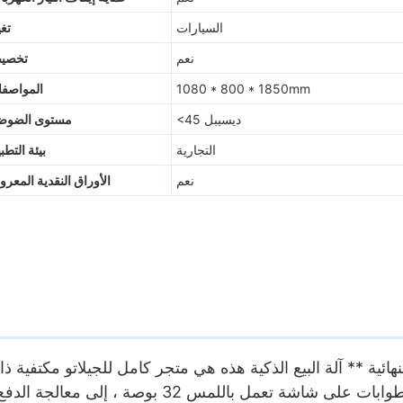
السيارات
تغي
نعم
تخصي
1080 * 800 * 1850mm
المواصف
<45 ديسيبل
مستوى الضوض
التجارية
بيئة التطب
نعم
الأوراق النقدية المعرو
نهائية ** آلة البيع الذكية هذه هي متجر كامل للجيلاتو مكتفية ذا
لديهم من الجيلاتو والطوابات على شاشة تع