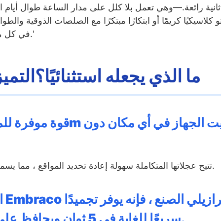
ل ذلك في غضون 15 ثانية رائعة.—وهي تعمل بلا كلل على مدار الساعة طوا
 كلاسيكيًا كريمًا أو ابتكارًا مبتكرًا مع الصلصات الذوقية والط
في كل مرة ، مما يلتقط مبيعات فورية غالبًا ما تفوتها العدادات التقليدية.'
ما الذي يجعله استثنائيًا؟التم
تتيح عجلاتها المتكاملة سهولة إعادة تحديد المواقع ، مما يسمح للمشغلين بالاستفادة من مناطق حركة المرور العالية بمرونة.
ال
سريعًا للغاية في 5 ثوانٍ ويحافظ على تجميد ماراثون مستقر للتشغيل دون توقف.