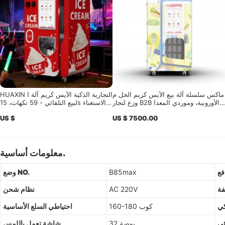
ماكس سلسلة آلة بيع الآيس كريم الحل م
HUAXIN التجارية الذكية الآيس كريم آلة ا
وزع لتجار B2B الأوروبية، وموردي المعدا
لبيع التلقائي - 59 نكهات، 15s الاستغناء،
ت، وشركاء الخدمة المحليين
CE / ETL شهادة
US $
US $ 7500.00
معلومات أساسية.
فع
B85max
وضع NO.
فة
AC 220V
نظام شحن
كي
160-180 كوب
احتياطي السلع الأساسية
ئي
32 بوصة
شاشة تعمل باللمس