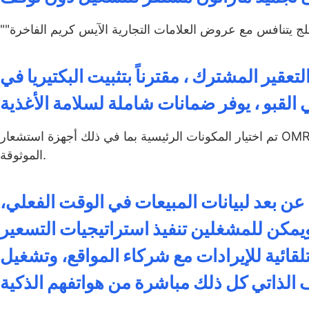
عقير المشترك ، مقترناً بتثبيت البكتيريا في
تم اختيار المكونات الرئيسية بما في ذلك أجهزة استشعار OMRON ومراوح المكثف المستوردة من ألمانيا لقدرتها على تحمل ملايين الدورات
الموثوقة.
 عن بعد لبيانات المبيعات في الوقت الفعلي،
يمكن للمشغلين تنفيذ استراتيجيات التسعير
تلقائية للإيرادات مع شركاء المواقع، وتشغيل