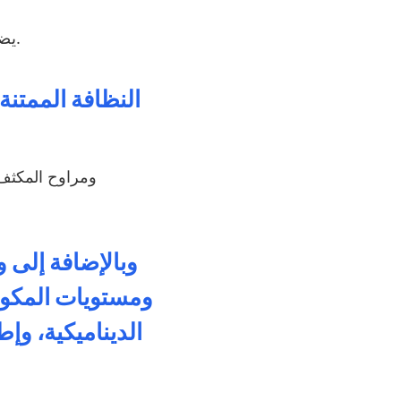
""يضمن معدل التجاوز البالغ 43٪ نسيجًا كريمًا خالٍ من كريستال الثلج يتنافس مع عروض العلامات التجارية الآيس كريم الفاخرة.
النظافة الممتنة
وبالإضافة إلى و
ومستويات المكونا
الديناميكية، وإ