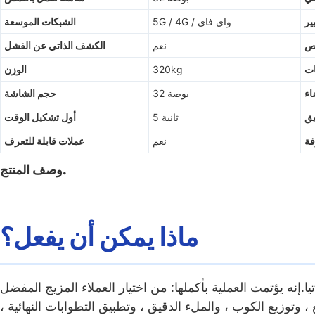
ير
5G / 4G / واي فاي
الشبكات الموسعة
ص
نعم
الكشف الذاتي عن الفشل
ات
320kg
الوزن
اء
32 بوصة
حجم الشاشة
يق
5 ثانية
أول تشكيل الوقت
فة
نعم
عملات قابلة للتعرف
وصف المنتج.
ماذا يمكن أن يفعل؟
تيا.إنه يؤتمت العملية بأكملها: من اختيار العملاء المزيج المفضل
مل باللمس 32 بوصة ، إلى معالجة الدفع ، وتوزيع الكوب ، والملء الدقيق ، وتطبيق التطوابات النهائية ،