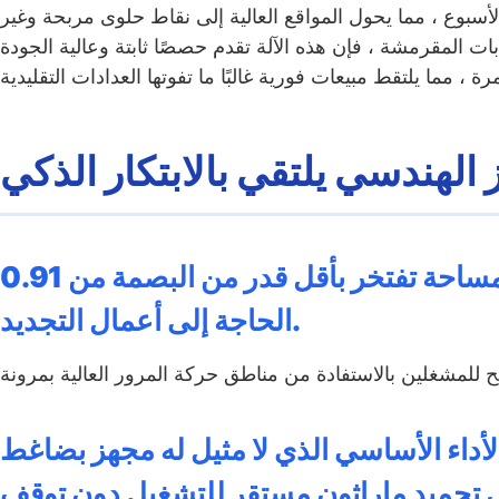
ل أيام الأسبوع ، مما يحول المواقع العالية إلى نقاط حلوى مربحة وغير
وابات المقرمشة ، فإن هذه الآلة تقدم حصصًا ثابتة وعالية الجودة
يز الهندسي يلتقي بالابتكار الذكي
قوة موفرة للمساحة تفتخر بأقل قدر من البصمة من 0.91m فقط ، ويمكن تثبيت الجهاز في أي مكان دون
الحاجة إلى أعمال التجديد.
أداء الأساسي الذي لا مثيل له مجهز بضاغط Embraco متغير السرعة البرازيلي الصنع ، فإنه يوفر تجميدًا