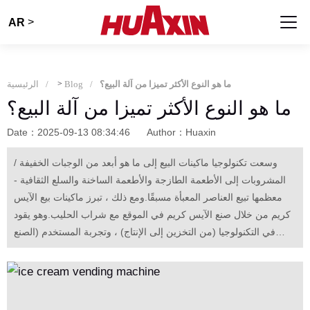
>
AR
ما هو النوع الأكثر تميزا من آلة البيع؟
Blog
>
الرئيسية
ما هو النوع الأكثر تميزا من آلة البيع؟
Date：2025-09-13 08:34:46
Author：Huaxin
وسعت تكنولوجيا ماكينات البيع إلى ما هو أبعد من الوجبات الخفيفة /
المشروبات إلى الأطعمة الطازجة والأطعمة الساخنة والسلع الثقافية -
معظمها تبيع العناصر المعبأة مسبقًا.ومع ذلك ، تبرز ماكينات بيع الآيس
كريم من خلال صنع الآيس كريم في الموقع مع شراب الحليب.وهو يقود
في التكنولوجيا (من التخزين إلى الإنتاج) ، وتجربة المستخدم (الصنع
الطازج والمرئي) ، وقابلية التكيف مع السيناريوهات ، وإعادة تعريف
منطق البيع.