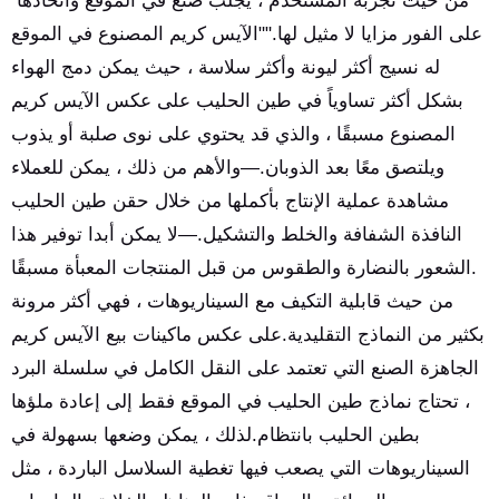
من حيث تجربة المستخدم ، يجلب صنع في الموقع واتخاذها
على الفور مزايا لا مثيل لها.""الآيس كريم المصنوع في الموقع
له نسيج أكثر ليونة وأكثر سلاسة ، حيث يمكن دمج الهواء
بشكل أكثر تساوياً في طين الحليب على عكس الآيس كريم
المصنوع مسبقًا ، والذي قد يحتوي على نوى صلبة أو يذوب
ويلتصق معًا بعد الذوبان.—والأهم من ذلك ، يمكن للعملاء
مشاهدة عملية الإنتاج بأكملها من خلال حقن طين الحليب
النافذة الشفافة والخلط والتشكيل.—لا يمكن أبدا توفير هذا
الشعور بالنضارة والطقوس من قبل المنتجات المعبأة مسبقًا.
من حيث قابلية التكيف مع السيناريوهات ، فهي أكثر مرونة
بكثير من النماذج التقليدية.على عكس ماكينات بيع الآيس كريم
الجاهزة الصنع التي تعتمد على النقل الكامل في سلسلة البرد
، تحتاج نماذج طين الحليب في الموقع فقط إلى إعادة ملؤها
بطين الحليب بانتظام.لذلك ، يمكن وضعها بسهولة في
السيناريوهات التي يصعب فيها تغطية السلاسل الباردة ، مثل