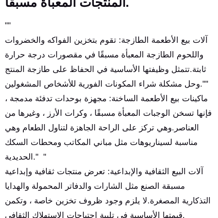
المنتجات المعبأة مسبقًا.
""
آلات بيع الأطعمة الطازجة: تقوم بتخزين الفواكه والخضروات
واللحوم الطازجة المعبأة مسبقًا في مقصورات درجة حرارة
ثابتة.تتمثل وظيفتها الأساسية في الحفاظ على طازجة المنتج
وحل مشكلة شراء المكونات الفورية للأشخاص المشغولين.""
ماكينات بيع الأطعمة الساخنة: مجهزة بوحدات تدفئة مدمجة ،
فإنها تسخن الوجبات المعبأة مسبقًا ، وكرات الأرز ، وغيرها من
العناصر.وهي تركز على الراحة الجاهزة لتناول الطعام وهي
مناسبة لسيناريوهات مثل مباني المكاتب ومحطات السكك
الحديدية." "
آلات البيع الثقافية والإبداعية: تعرض منتجات ثقافية وإبداعية
مسبقة الصنع مثل الشارات والدفاتر المحمولة والهدايا
التذكارية المصغرة.لا يلزم وجود ظروف تخزين خاصة ، وتكمن
قيمتها الأساسية في تلبية احتياجات الاستهلاك الثقافي.