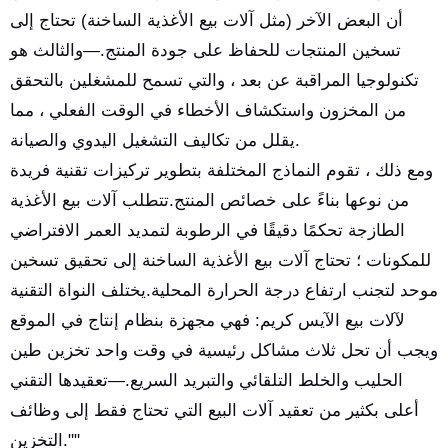
أن البعض الآخر (مثل آلات بيع الأغذية الساخنة) تحتاج إلى
تسخين المنتجات للحفاظ على جودة المنتج.—والثالث هو
تكنولوجيا المراقبة عن بعد ، والتي تسمح للمشغلين بالتحقق
من المخزون واستكشاف الأخطاء في الوقت الفعلي ، مما
يقلل من تكاليف التشغيل اليدوي والصيانة.
ومع ذلك ، تقوم النماذج المختلفة بتطوير تركيزات تقنية فريدة
من نوعها بناءً على خصائص المنتج.تتطلب آلات بيع الأغذية
الطازجة تحكمًا دقيقًا في الرطوبة لتمديد العمر الافتراضي
للمكونات ؛ تحتاج آلات بيع الأغذية الساخنة إلى تحقيق تسخين
موحد لتجنب ارتفاع درجة الحرارة المحلية.يختلف النواة التقنية
لآلات بيع الآيس كريم: فهي مجهزة بنظام إنتاج في الموقع
ويجب أن تحل ثلاث مشاكل رئيسية في وقت واحد تخزين طين
الحليب والخلط التلقائي والتبريد السريع.—تعقيدها التقني
أعلى بكثير من تعقيد آلات البيع التي تحتاج فقط إلى وظائف
التخزين.""