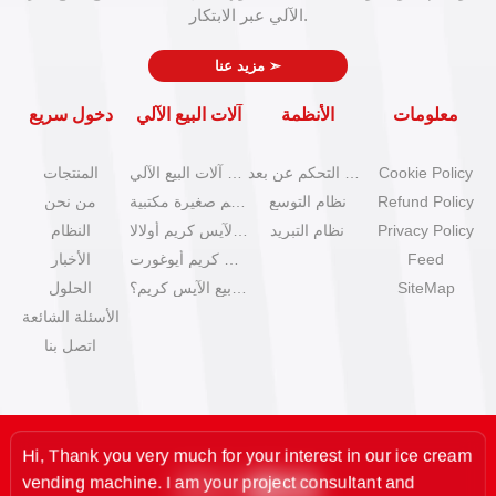
الآلي عبر الابتكار.
➣
مزيد عنا
معلومات
الأنظمة
آلات البيع الآلي
دخول سريع
Cookie Policy
نظام التحكم عن بعد
كتالوج آلات البيع الآلي
المنتجات
Refund Policy
نظام التوسع
آلات آيس كريم صغيرة مكتبية
من نحن
Privacy Policy
نظام التبريد
آلات بيع الآيس كريم أولالا
النظام
Feed
آلات آيس كريم أيوغورت
الأخبار
SiteMap
كيف تبدأ عمل بيع الآيس كريم؟
الحلول
الأسئلة الشائعة
اتصل بنا
Hi, Thank you very much for your interest in our ice cream
vending machine. I am your project consultant and