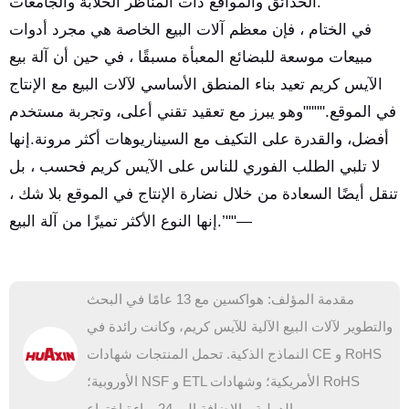
الحدائق والمواقع ذات المناظر الخلابة والجامعات.
في الختام ، فإن معظم آلات البيع الخاصة هي مجرد أدوات
مبيعات موسعة للبضائع المعبأة مسبقًا ، في حين أن آلة بيع
الآيس كريم تعيد بناء المنطق الأساسي لآلات البيع مع الإنتاج
في الموقع.""""وهو يبرز مع تعقيد تقني أعلى، وتجربة مستخدم
أفضل، والقدرة على التكيف مع السيناريوهات أكثر مرونة.إنها
لا تلبي الطلب الفوري للناس على الآيس كريم فحسب ، بل
تنقل أيضًا السعادة من خلال نضارة الإنتاج في الموقع بلا شك ،
إنها النوع الأكثر تميزًا من آلة البيع.’""—
مقدمة المؤلف: هواكسين مع 13 عامًا في البحث
والتطوير لآلات البيع الآلية للآيس كريم، وكانت رائدة في
النماذج الذكية. تحمل المنتجات شهادات CE و RoHS
الأوروبية؛ NSF و ETL الأمريكية؛ وشهادات RoHS
الدولية، بالإضافة إلى 24 براءة اختراع.