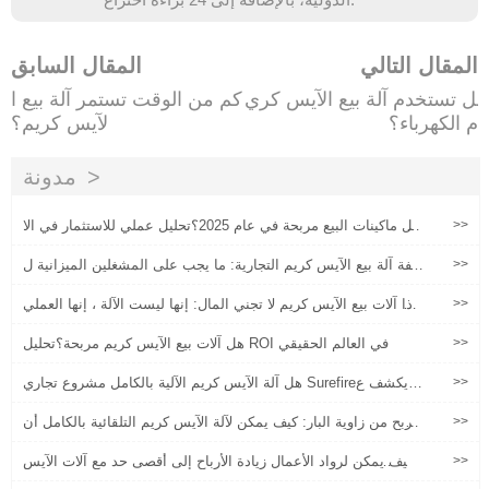
المقال التالي
المقال السابق
هل تستخدم آلة بيع الآيس كري
كم من الوقت تستمر آلة بيع ا
م الكهرباء؟
لآيس كريم؟
مدونة
>>
هل ماكينات البيع مربحة في عام 2025؟تحليل عملي للاستثمار في الا
ستثمار لآلات بيع الآيس كريم
>>
تكلفة آلة بيع الآيس كريم التجارية: ما يجب على المشغلين الميزانية ل
ه
>>
لماذا آلات بيع الآيس كريم لا تجني المال: إنها ليست الآلة ، إنها العملي
ة'''
>>
هل آلات بيع الآيس كريم مربحة؟تحليل ROI في العالم الحقيقي
>>
هل آلة الآيس كريم الآلية بالكامل مشروع تجاري Surefire؟يكشف ع
ن الحقيقة
>>
الربح من زاوية البار: كيف يمكن لآلة الآيس كريم التلقائية بالكامل أن
تزيد من سعر وحدة العميل بنسبة 30٪؟
>>
كيف يمكن لرواد الأعمال زيادة الأرباح إلى أقصى حد مع آلات الآيس
كريم Huaxin؟'