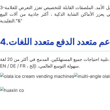
3-طبقة فيلم مقاوم للتلاشي + ألواح مغناطيسية ، متينة ومقاومة للخدش للاستئناف طويل الأمد. الملصقات القابلة للتخصيص تعزز التعرض للعلامة
لمبيعات الليلية بنسبة 30٪. التصميم المستقبلي يعزز الأماكن الشابة الذكية ، أكثر جاذبية من آلات البيع
التقليدية.’"&"
يقبل العملات النقدية ، النقد ، البطاقات الائتمانية ، رموز الاستجابة السريعة ، إلخ ،تلبية احتياجات جميع المستهلكين. المدمج في أكثر من 20 لغة (CN /
EN / DE / FR ، إلخ) ،سهولة التوسع العالمي.