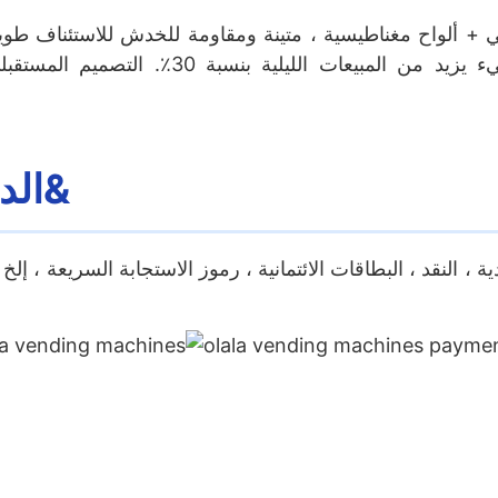
التجارية ؛ الشعار المضيء يزيد من ا
4.الدعم متعدد الدفع متعدد اللغات&