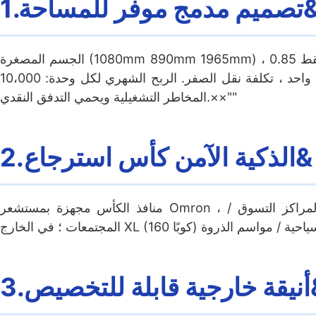
 مدمج موفر للمساحة&
الجسم المصغرة (1080mm 890mm 1965mm) ، البصمة فقط 0.85m & sup2 ؛ ، يوفر 40 ٪ من المساحة. يزن 384 كجم (مع 4 عجلات قابلة
للتعديل) ، وسهل النقل من قبل شخص واحد ، تكلفة نقل الصفر. الربح الشهري لكل وحدة: 10،000 + RMB ، النموذج على نطاق صغير يقلل من
المخاطر التشغيلية ويحمي التدفق النقدي.××""
2.الذكية الآمن كأس استرجاع&
منافذ الكأس مجهزة بمستشعر Omron ، تصميم مضاد للقرصة لتعزيز السلامة. خيارات السعة المزدوجة: قياسي (80 كوبًا) لمراكز التسوق /
 للتخصيص&