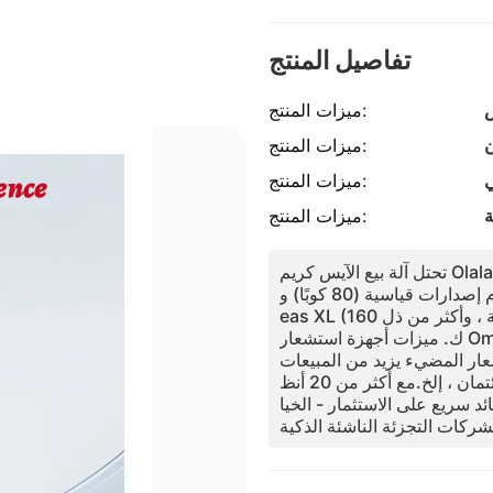
تفاصيل المنتج
ميزات المنتج:
ن
ميزات المنتج:
ي
ميزات المنتج:
ة
ميزات المنتج:
تحتل آلة بيع الآيس كريم Olala 0.85m2 فقط (1080mm × 890mm × 1965mm) ، وتوفر مساح
ة 40٪ ، ويمكن نقلها من قبل شخص واحد بتكلفة صفرية!تقدم إصدارات قياسية (80 كوبًا) و Overs
eas XL (160 كوبًا) ، مناسبة لمراكز التسوق والمجتمعات المحلية والمواقع السياحية ، وأكثر من ذل
ك. ميزات أجهزة استشعار Omron المضادة للقرصة ، فيلم مضاد للاختلاع من 3 طبقات + ألواح مغ
عار المضيء يزيد من المبيعات
الليلية بنسبة 30٪). يقبل النقد ، رموز الاستجابة السريعة ، بطاقات الائتمان ، إلخ.مع أكثر من 20 أنظ
 سريع على الاستثمار - الخيا