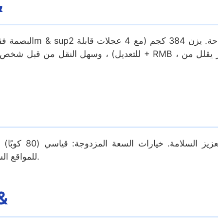
1.تصميم
المجتمعات ؛ في الخارج XL (160 كوبًا) للمواقع السياحية / مواسم الذروة.
3.أنيقة خارجية قابلة