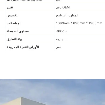
دعم OEM
تغيير
المظهر، البرنامج
تخصيص
1080mm * 890mm * 1965mm
المواصفات
<80dB
مستوى الضوضاء
التجارية
بيئة التطبيق
نعم
الأوراق النقدية المعروفة