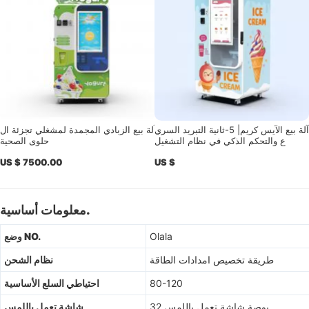
آلة بيع الآيس كريم| 5-ثانية التبريد السري
آلة بيع الزبادي المجمدة لمشغلي تجزئة ال
ع والتحكم الذكي في نظام التشغيل
حلوى الصحية
US $ 7500.00
US $
معلومات أساسية.
Olala
وضع NO.
طريقة تخصيص امدادات الطاقة
نظام الشحن
80-120
احتياطي السلع الأساسية
32 بوصة شاشة تعمل باللمس
شاشة تعمل باللمس