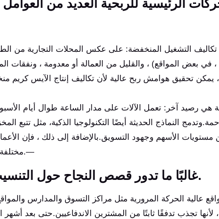
ركات الرئيسية للربحية العديد من العوامل 
رز تكاليف التشغيل المنخفضة: على عكس المحلات التجارية من الطوب 
 في بعض المواقع) ، والقليل من العمالة أو معدومة ، ونفقات المر
يا، يمكن تحقيق هوامش ربح عالية لأن تكاليف إنتاج الآيس كريم م
ة هي رصيد آخر: تعمل الآلات على مدار الساعة طوال أيام الأسب
مة.وتدمج النماذج الحديثة أيضًا التكنولوجيا الذكية، مثل تتبع الم
مستويات الأسهم وجهود التسويق.بالإضافة إلى ذلك ، فإن الأعمال 
مختلفة تنويع تدفقات الإيرادات دون زيادات متناسبة في الجهد.—
غالبًا ما تدور قصص النجاح حول التنسيب الاستراتيجي والقدرة على التكيف.
اقع عالية الحركة المرورية مثل مراكز التسوق والمدارس والمواقع
، لأنها تجذب تدفقًا ثابتًا من المشترين الاندفاعيين.حتى بعد أش