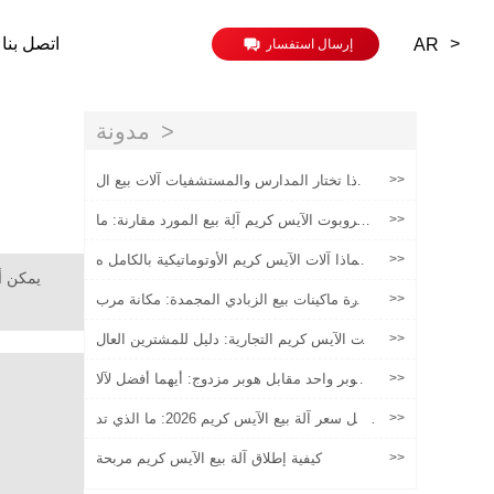
>
اتصل بنا
AR
إرسال استفسار
مدونة
>>
لماذا تختار المدارس والمستشفيات آلات بيع ال
زبادي الصحي
>>
الروبوت الآيس كريم آلة بيع المورد مقارنة: ما
يجب أن نسأل وكيفية تقييم البائعين
>>
لماذا آلات الآيس كريم الأوتوماتيكية بالكامل ه
ي واحدة من أكثر الاستثمارات الواعدة في عام
2026
>>
تجارة ماكينات بيع الزبادي المجمدة: مكانة مرب
حة أم رهان محفوف بالمخاطر؟
>>
آلات الآيس كريم التجارية: دليل للمشترين العال
ميين حول تخصيص النكهة والصيانة في حالات ال
طوارئ وتعزيز الربح
>>
هوبر واحد مقابل هوبر مزدوج: أيهما أفضل لآلا
ت بيع الآيس كريم؟
>>
دليل سعر آلة بيع الآيس كريم 2026: ما الذي تد
فعه بالفعل؟
>>
كيفية إطلاق آلة بيع الآيس كريم مربحة