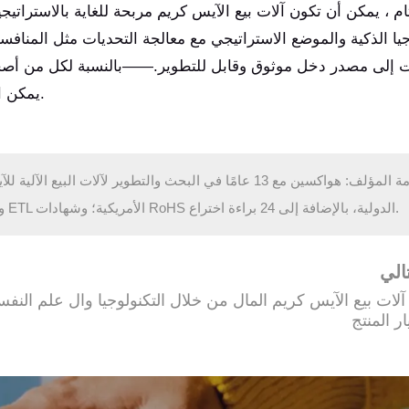
م ، يمكن أن تكون آلات بيع الآيس كريم مربحة للغاية بالاستراتي
جيا الذكية والموضع الاستراتيجي مع معالجة التحديات مثل المنافس
ات إلى مصدر دخل موثوق وقابل للتطوير.——بالنسبة لكل من أصحاب
يمكن الوصول إليه للنجاح في سوق الآيس كريم الجذاب دائمًا.
مقدمة المؤلف: هواكسين مع 13 عامًا في البحث والتطوير لآلات 
المنتجات شهادات CE و RoHS الأوروبية؛ NSF و ETL الأمريكية؛ وشهادات RoHS الدولية، بالإضافة إلى 24 براءة اختراع.
الي
لات بيع الآيس كريم المال من خلال التكنولوجيا وال
علم النفس 
ر المنتج