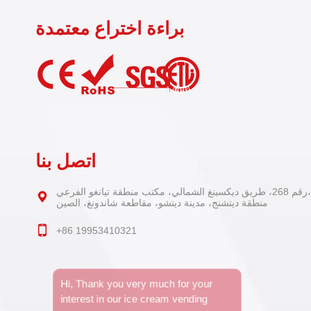
براءة اختراع معتمدة
اتصل بنا
رقم 268، طريق ديكسينغ الشمالي، مكتب منطقة تيانغو الفرعي،
منطقة ديتشنج، مدينة ديتشو، مقاطعة شاندونغ، الصين
+86 19953410321
Hi, Thank you very much for your
interest in our ice cream vending