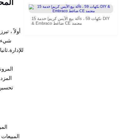
المح
آلة بيع الآيس كريم| خدمة 15s ، 59 نكهات DIY
& Embraco ضاغط CE معتمد
أولاً ، تب
شيء ،
للإدارة.ثان
المرون
المزدح
تحسين 
المو
المبيعات 