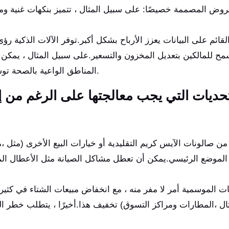
روض المصممة خصيصًا: على سبيل المثال ، تتميز بنكهات غنية وم
قائم على البيانات يعزز الأرباح بشكل أكبر.توفر الآلات الذكية رؤى
مح للمالكين بتعديل المخزون والتسعير.على سبيل المثال ، يمكن ل
المناطق الواعية بالصحة توسيع نطاق وصول العملاء والحفاظ على اتساق المبيعات.
تحديات التي يجب معالجتها على الرغم من إمك
من صالونات الآيس كريم التقليدية أو خيارات البيع الأخرى (مثل ،م
 الموضع الرئيسي.يمكن أن تعطل مشاكل الصيانة مثل الأعطال الميكا
بات الموسمية أمر لا مفر منه ، مع انخفاض مبيعات الشتاء في كثير
ال ،المطارات ومراكز التسوق) تخفيف هذا.أخيرًا ، يتطلب خطر الت