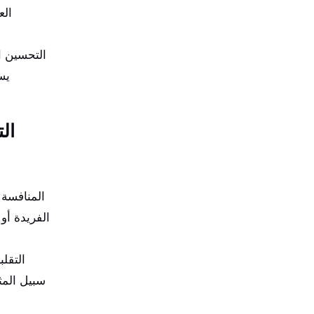
الع
التحسين ال
يس
ال
المنافسة 
الفريدة أو
التقل
سبيل المث