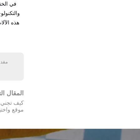
في الختا
والتكنولو
هذه الآل
المقال الت
كيف تجني آ
موقع واختيا