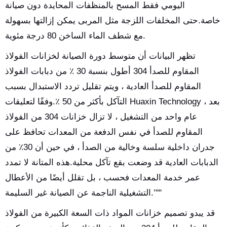
اليومي فقط المسح بالمنظفات المحايدة دون صيانة
خاصة.حتى المخلفات اللزجة مثل المربى يمكن إزالتها بسهولة
مع شطف الماء الساخن 80 درجة مئوية.
تظهر البيانات أن متوسط دورة الصيانة لخزانات الفولاذ
المقاوم للصدأ 304 أطول بنسبة 30 ٪ من دبابات الفولاذ
المقاوم للصدأ العادية ، ويتم تقليل تردد الاستبدال بسبب
التآكل بأكثر من 50 ٪.وفقًا لتعليقات Huaxin Technology ، بعد
عام واحد من التشغيل ، لا تزال خزانات 304 من الفولاذ
المقاوم للصدأ في نفس الدفعة من المعدات تحافظ على
جدران داخلية سلسة وخالية من الصدأ ، في حين أن 30٪ من
الدبابات العادية قد وضعت بقع تآكل محلية.هذه المتانة لا تمدد
عمر خدمة المعدات فحسب ، بل تقلل أيضًا من الأعطال
التشغيلية الناجمة عن الصيانة غير السليمة.’""
قد يبدو تصميم خزانات المواد ذات السعة الكبيرة من الفولاذ