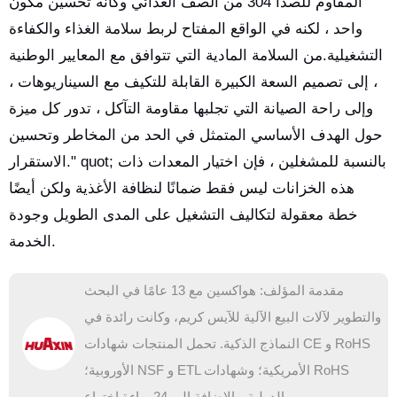
المقاوم للصدأ 304 من الصف الغذائي وكأنه تحسين مكون
واحد ، لكنه في الواقع المفتاح لربط سلامة الغذاء والكفاءة
التشغيلية.من السلامة المادية التي تتوافق مع المعايير الوطنية
، إلى تصميم السعة الكبيرة القابلة للتكيف مع السيناريوهات ،
وإلى راحة الصيانة التي تجلبها مقاومة التآكل ، تدور كل ميزة
حول الهدف الأساسي المتمثل في الحد من المخاطر وتحسين
الاستقرار." quot; بالنسبة للمشغلين ، فإن اختيار المعدات ذات
هذه الخزانات ليس فقط ضمانًا لنظافة الأغذية ولكن أيضًا
خطة معقولة لتكاليف التشغيل على المدى الطويل وجودة
الخدمة.
مقدمة المؤلف: هواكسين مع 13 عامًا في البحث
والتطوير لآلات البيع الآلية للآيس كريم، وكانت رائدة في
النماذج الذكية. تحمل المنتجات شهادات CE و RoHS
الأوروبية؛ NSF و ETL الأمريكية؛ وشهادات RoHS
الدولية، بالإضافة إلى 24 براءة اختراع.