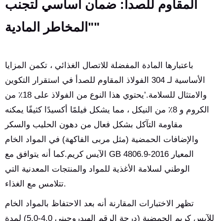
المقاوم للصدأ: ضمان أساسي لتجنب
المخاطر المادية""
باعتبارها المادة المفضلة للاتصال الغذائي ، تكمن المزايا
الأساسية لـ 304 الفولاذ المقاوم للصدأ في استقرار التكوين
والامتثال للسلامة.’يحتوي هذا النوع من الفولاذ على 18٪ من
الكروم و 8٪ من النيكل ، مما يشكل فيلمًا أكسيدًا كثيفًا يمكنه
مقاومة التآكل بشكل فعال من دهون الحليب والسكر
والإضافات الحمضية (مثل مربى الفاكهة) في المواد الخام
الآيس كريم.كما أنه يتوافق مع GB 4806.9-2016 المعيار
الوطني لسلامة الأغذية للمواد والمنتجات المعدنية التي
تتلامس مع الغذاء.
تظهر الاختبارات المقارنة أنه بعد الاحتفاظ بالمواد الخام
للآيس كريم الحمضية (درجة الرقم الهيدروجيني 4.0-5.0) لمدة