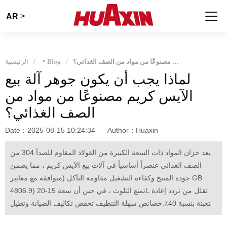
>
AR
لماذا يجب أن يكون جوهر آلة بيع الآيس كريم مصنوعًا من مواد من الصف الغذائي؟
Blog
>
الرئيسية
لماذا يجب أن يكون جوهر آلة بيع
الآيس كريم مصنوعًا من مواد من
الصف الغذائي؟
Date：2025-08-15 10:24:34
Author：Huaxin
يعد خزان المواد ذات السعة الكبيرة من الفولاذ المقاوم للصدأ 304 من
الصف الغذائي عنصراً أساسياً في آلات بيع الآيس كريم ، مما يضمن
جودة المنتج وكفاءة التشغيل.مقاومة التآكل (متوافقة مع معايير GB
4806.9) تمنع التلوث ، في حين أن سعة 15-20L تقلل من تردد إعادة
التعبئة بنسبة 40٪.خصائص سهلة التنظيف تخفض تكاليف الصيانة وتطيل
عمر المعدات ، وتوازن بين النظافة والاستقرار التشغيلي للكفاءة على