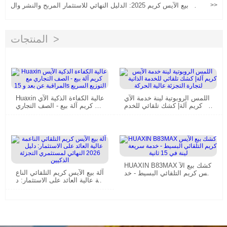
>>
آلة بيع الآيس كريم 2025: الدليل النهائي للاستثمار المربح والنشر وال
عمليات
المنتجات
اللمس الروبوتية لينة خدمة الآي
Huaxin عالية الكفاءة الذكية الآي
س كريم آلة| كشك تلقائي للخدم
س كريم آلة بيع - الصف التجاري
ة الذاتية لتجارة التجزئة عالية ال
مع المراقبة عن بعد و 15s التوزي
حركة
ع السريع
HUAXIN B83MAX كشك بيع الآ
آلة بيع الآيس كريم التلقائي الناع
يس كريم التلقائي البسيط - خد
مة عالية العائد على الاستثمار: د
مة سريعة لينة في 15 ثانية
ليل 2026 النهائي لمستثمري الت
جزئة الذكيين