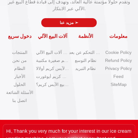
وتقدم حلولاً مؤتمتة عالية العائد، وتهدف إلى قيادة قطاع البيع غير
الآلي عبر الابتكار.
➣
مزيد عنا
معلومات
الأنظمة
آلات البيع الآلي
دخول سريع
Cookie Policy
نظام التحكم عن بعد
كتالوج آلات البيع الآلي
المنتجات
Refund Policy
نظام التوسع
آلات آيس كريم صغيرة مكتبية
من نحن
Privacy Policy
نظام التبريد
آلات بيع الآيس كريم أولالا
النظام
Feed
آلات آيس كريم أيوغورت
الأخبار
SiteMap
كيف تبدأ عمل بيع الآيس كريم؟
الحلول
الأسئلة الشائعة
اتصل بنا
Hi, Thank you very much for your interest in our ice cream
vending machine. I am your project consultant and