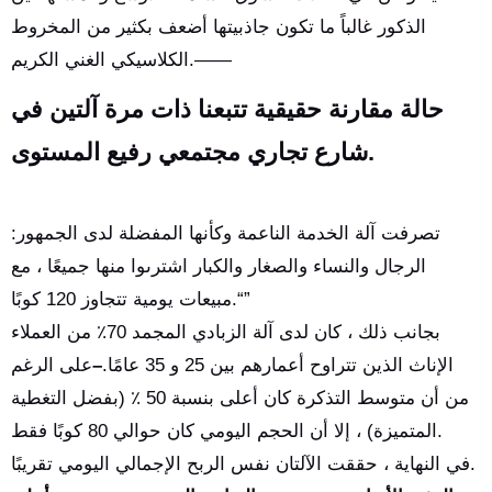
الذكور غالباً ما تكون جاذبيتها أضعف بكثير من المخروط
الكلاسيكي الغني الكريم.——
حالة مقارنة حقيقية تتبعنا ذات مرة آلتين في
شارع تجاري مجتمعي رفيع المستوى.
تصرفت آلة الخدمة الناعمة وكأنها المفضلة لدى الجمهور:
الرجال والنساء والصغار والكبار اشترىوا منها جميعًا ، مع
مبيعات يومية تتجاوز 120 كوبًا.“”
بجانب ذلك ، كان لدى آلة الزبادي المجمد 70٪ من العملاء
الإناث الذين تتراوح أعمارهم بين 25 و 35 عامًا.
–
على الرغم
من أن متوسط التذكرة كان أعلى بنسبة 50 ٪ (بفضل التغطية
المتميزة) ، إلا أن الحجم اليومي كان حوالي 80 كوبًا فقط.
في النهاية ، حققت الآلتان نفس الربح الإجمالي اليومي تقريبًا.