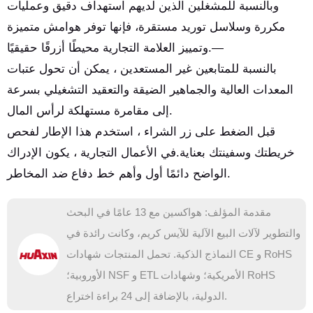
وبالنسبة للمشغلين الذين لديهم استهداف دقيق وعمليات
مكررة وسلاسل توريد مستقرة، فإنها توفر هوامش متميزة
وتمييز العلامة التجارية محيطًا أزرقًا حقيقيًا.—
بالنسبة للمتابعين غير المستعدين ، يمكن أن تحول عتبات
المعدات العالية والجماهير الضيقة والتعقيد التشغيلي بسرعة
إلى مقامرة مستهلكة لرأس المال.
قبل الضغط على زر الشراء ، استخدم هذا الإطار لفحص
خريطتك وسفينتك بعناية.في الأعمال التجارية ، يكون الإدراك
الواضح دائمًا أول وأهم خط دفاع ضد المخاطر.
مقدمة المؤلف: هواكسين مع 13 عامًا في البحث
والتطوير لآلات البيع الآلية للآيس كريم، وكانت رائدة في
النماذج الذكية. تحمل المنتجات شهادات CE و RoHS
الأوروبية؛ NSF و ETL الأمريكية؛ وشهادات RoHS
الدولية، بالإضافة إلى 24 براءة اختراع.