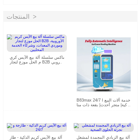
المنتجات
ماكس سلسلة آلة بيع الآيس كري
م الحل موزع لتجار B2B الأوروبي
ة، وموردي المعدات، وشركاء الخ
دمة المحليين
B83max 24/7 خدمة آلات البيع ا
لذكية| متجر أحدث| بقعة ذات منا
ظر خلابة| جامعة
آلة بيع الزبادي المجمدة لمشغل
آلة بيع الآيس كريم الذكية - طاز