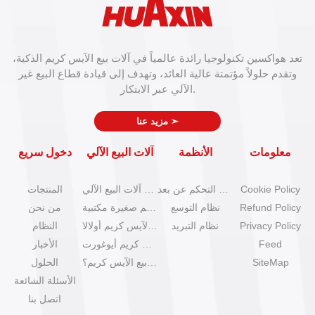
تعد هواكسين تكنولوجيا رائدة عالمياً في آلات بيع الآيس كريم الذكية،
وتقدم حلولاً مؤتمتة عالية العائد، وتهدف إلى قيادة قطاع البيع غير
الآلي عبر الابتكار.
➣
مزيد عنا
معلومات
الأنظمة
آلات البيع الآلي
دخول سريع
Cookie Policy
نظام التحكم عن بعد
كتالوج آلات البيع الآلي
المنتجات
Refund Policy
نظام التوسع
آلات آيس كريم صغيرة مكتبية
من نحن
Privacy Policy
نظام التبريد
آلات بيع الآيس كريم أولالا
النظام
Feed
آلات آيس كريم أيوغورت
الأخبار
SiteMap
كيف تبدأ عمل بيع الآيس كريم؟
الحلول
الأسئلة الشائعة
اتصل بنا