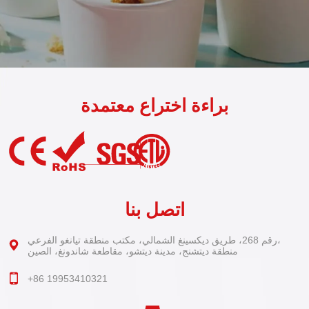
براءة اختراع معتمدة
اتصل بنا
رقم 268، طريق ديكسينغ الشمالي، مكتب منطقة تيانغو الفرعي،
منطقة ديتشنج، مدينة ديتشو، مقاطعة شاندونغ، الصين
+86 19953410321