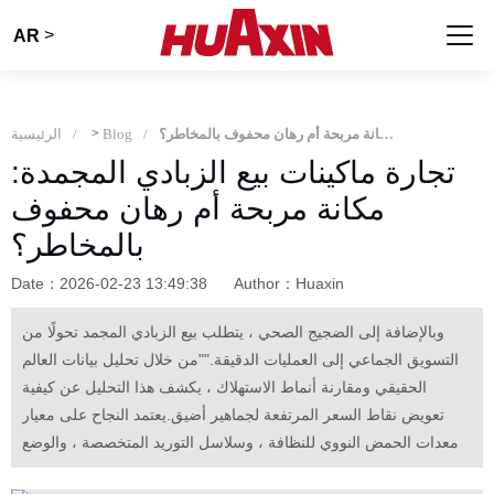
>
AR
تجارة ماكينات بيع الزبادي المجمدة: مكانة مربحة أم رهان محفوف بالمخاطر؟
Blog
>
الرئيسية
تجارة ماكينات بيع الزبادي المجمدة:
مكانة مربحة أم رهان محفوف
بالمخاطر؟
Date：2026-02-23 13:49:38
Author：Huaxin
وبالإضافة إلى الضجيج الصحي ، يتطلب بيع الزبادي المجمد تحولًا من
التسويق الجماعي إلى العمليات الدقيقة.""من خلال تحليل بيانات العالم
الحقيقي ومقارنة أنماط الاستهلاك ، يكشف هذا التحليل عن كيفية
تعويض نقاط السعر المرتفعة لجماهير أضيق.يعتمد النجاح على معيار
معدات الحمض النووي للنظافة ، وسلاسل التوريد المتخصصة ، والوضع
الاستراتيجي في مراكز اللياقة البدنية أو الراقية.""ويمكّن هذا الإطار رواد