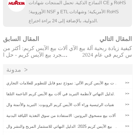
النماذج الذكية. تحمل المنتجات شهادات CE و RoHS
الأوروبية؛ NSF و ETL الأمريكية؛ وشهادات RoHS
الدولية، بالإضافة إلى 24 براءة اختراع.
المقال التالي
المقال السابق
كيفية زيادة ربحية آلة بيع الآي
آلات بيع الآيس كريم: أكثر من
س كريم في عام 2024
مجرد بيع الآيس كريم - حل ا
ستهلاكي من الجيل الجديد
مدونة
>>
آلات بيع الآيس كريم الآلي: نموذج نمو قابل للتطوير للعلامات التجاري
ة السلسلة
>>
الدليل النهائي لأنظمة التبريد في آلات بيع الآيس كريم الناعمة التلقا
ئية
>>
التقنيات الرئيسية وراء آلات الآيس كريم الروبوت: التبريد والأتمتة وال
تحكم عن بعد
>>
آلات بيع مسحوق البروتين: الاستفادة من سوق التغذية اللياقة البدنية
>>
آلة بيع الآيس كريم 2025: الدليل النهائي للاستثمار المربح والنشر وال
عمليات