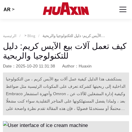
>
AR
كيف تعمل آلات بيع الآيس كريم: دليل للتكنولوجيا والربحية
Blog
>
الرئيسية
كيف تعمل آلات بيع الآيس كريم: دليل
للتكنولوجيا والربحية
Date：2025-10-20 11:31:38
Author：Huaxin
يستكشف هذا الدليل كيفية عمل آلات بيع الآيس كريم ، من التكنولوجيا
الداخلية إلى ربحيتها كشركة.تعرف على المكونات الرئيسية مثل ضواغط
Embraco وأجهزة استشعار Omron ، وكيفية إدارة المشغلين للآلات عن
بعد ، ولماذا يفضل المستهلكونها على المتاجر التقليدية.سواء كنت مشغلًا
محتملًا أو مستخدمًا فضوليًا ، فإن هذه المقالة تقدم نظرة واضحة على
الراحة والابتكار وراء مبيعات الآيس كريم الآلية.'