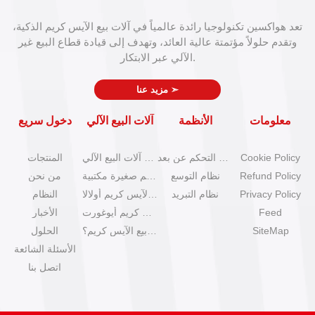
تعد هواكسين تكنولوجيا رائدة عالمياً في آلات بيع الآيس كريم الذكية،
وتقدم حلولاً مؤتمتة عالية العائد، وتهدف إلى قيادة قطاع البيع غير
الآلي عبر الابتكار.
➣
مزيد عنا
معلومات
الأنظمة
آلات البيع الآلي
دخول سريع
Cookie Policy
نظام التحكم عن بعد
كتالوج آلات البيع الآلي
المنتجات
Refund Policy
نظام التوسع
آلات آيس كريم صغيرة مكتبية
من نحن
Privacy Policy
نظام التبريد
آلات بيع الآيس كريم أولالا
النظام
Feed
آلات آيس كريم أيوغورت
الأخبار
SiteMap
كيف تبدأ عمل بيع الآيس كريم؟
الحلول
الأسئلة الشائعة
اتصل بنا