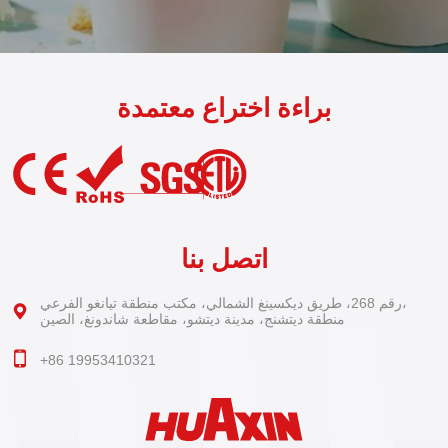
براءة اختراع معتمدة
اتصل بنا
رقم 268، طريق ديكسينغ الشمالي، مكتب منطقة تيانغو الفرعي،
منطقة ديتشنج، مدينة ديتشو، مقاطعة شاندونغ، الصين
+86 19953410321