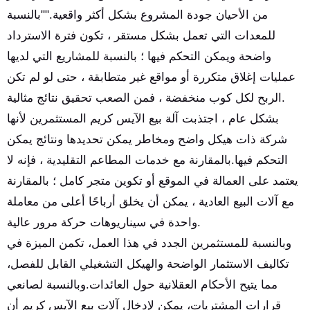
من الأحيان جودة المشروع بشكل أكثر واقعية.""بالنسبة
للمعدات التي تعمل بشكل مستقر ، تكون فترة الاسترداد
واضحة ويمكن التحكم فيها ؛ بالنسبة للمشاريع التي لديها
عمليات إغلاق متكررة أو مواقع غير متطابقة ، حتى لو لم تكن
الربح لكل كوب منخفضة ، فمن الصعب تحقيق نتائج مثالية.
بشكل عام ، اجتذبت آلة بيع الآيس كريم المستثمرين لأنها
شركة ذات هيكل واضح ومخاطر يمكن تحديدها ونتائج يمكن
التحكم فيها.بالمقارنة مع خدمات المطاعم التقليدية ، فإنه لا
يعتمد على العمالة في الموقع أو تكوين متجر كامل ؛ بالمقارنة
مع آلات البيع العادية ، يمكن أن يخلق أرباحًا أعلى من معاملة
واحدة في سيناريوهات حركة مرور عالية.
وبالنسبة للمستثمرين الجدد في هذا العمل، تكمن الميزة في
تكاليف الاستثمار الواضحة والهيكل التشغيلي القابل للفصل،
مما يتيح الأحكام العقلانية حول العائدات.وبالنسبة لصانعي
قرارات المشتريات، يمكن لإدخال آلات بيع الآيس كريم أن