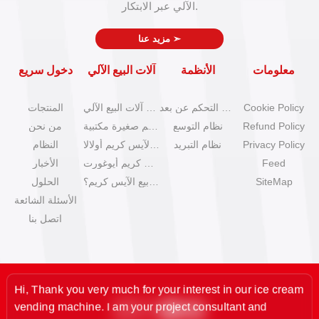
الآلي عبر الابتكار.
➣
مزيد عنا
معلومات
الأنظمة
آلات البيع الآلي
دخول سريع
Cookie Policy
نظام التحكم عن بعد
كتالوج آلات البيع الآلي
المنتجات
Refund Policy
نظام التوسع
آلات آيس كريم صغيرة مكتبية
من نحن
Privacy Policy
نظام التبريد
آلات بيع الآيس كريم أولالا
النظام
Feed
آلات آيس كريم أيوغورت
الأخبار
SiteMap
كيف تبدأ عمل بيع الآيس كريم؟
الحلول
الأسئلة الشائعة
اتصل بنا
Hi, Thank you very much for your interest in our ice cream
vending machine. I am your project consultant and