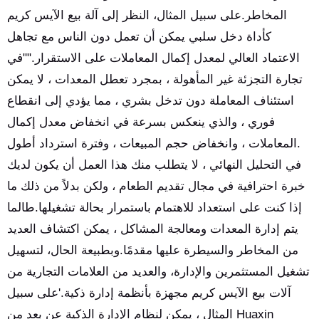
المخاطر.على سبيل المثال، النظر إلى آلة بيع الآيس كريم
كأداة دخل سلبي يمكن أن تعمل دون الناس مع تجاهل
الاعتماد العالي لمعدل إكمال المعاملات على الاستقرار.""في
تجارة التجزئة غير المأهولة ، بمجرد تعطل المعدات ، لا يمكن
استئناف المعاملة دون تدخل بشري ، مما يؤدي إلى انقطاع
فوري ، والذي ينعكس بسرعة في انخفاض معدل إكمال
المعاملات ، وانخفاض حجم المبيعات ، وفترة استرداد أطول.
في التحليل النهائي ، لا يتطلب منك هذا العمل أن يكون لديك
خبرة احترافية في مجال تقديم الطعام ، ولكن بدلاً من ذلك ما
إذا كنت على استعداد للاهتمام باستمرار بحالة تشغيلها.طالما
يتم إدارة المعدات ومعالجة المشاكل ، يمكن اكتشاف العديد
من المخاطر والسيطرة عليها مقدمًا.وبطبيعة الحال، لتسهيل
تشغيل المستثمرين والإدارة، والعديد من العلامات التجارية من
آلات بيع الآيس كريم مجهزة بأنظمة إدارة ذكية.'على سبيل
المثال ، يمكن لنظام الإدارة الذكية عن بعد من Huaxin