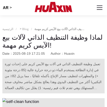
>
AR
لماذا وظيفة التنظيف الذاتي لآلات بيع الآيس كريم مهمة!
Blog
>
الرئيسية
لماذا وظيفة التنظيف الذاتي لآلات بيع
الآيس كريم مهمة!
Date：2025-08-19 17:21:05
Author：Huaxin
تعمل وظيفة التنظيف الذاتي في آلات بيع الآيس كريم على إحداث ثورة
في إدارة النظافة.يستخدم الماء ذو درجة حرارة عالية (85 درجة مئوية
+) والمطهرات لتنظيف مسار الإنتاج بأكمله تلقائيًا ، مما يزيل 82٪ من
البكتيريا أكثر من التنظيف اليدوي.وهذا يعالج بشكل مباشر مخاوف صحة
المستهلك.وهي تقدم ثلاث قيم رئيسية: 1) يقلل من تكاليف العمالة
(بنسبة 37٪) والوقت ؛ 2) يضمن سلامة الأغذية (مقتل 99٪ من مسببات
الأمراض) ويعزز ثقة المستهلك (41٪ نية الشراء أعلى) ؛ 3) يطيل عمر
المعدات (80٪ أقل ارتداء ، 52٪ أقل صيانة) من خلال منع تراكم