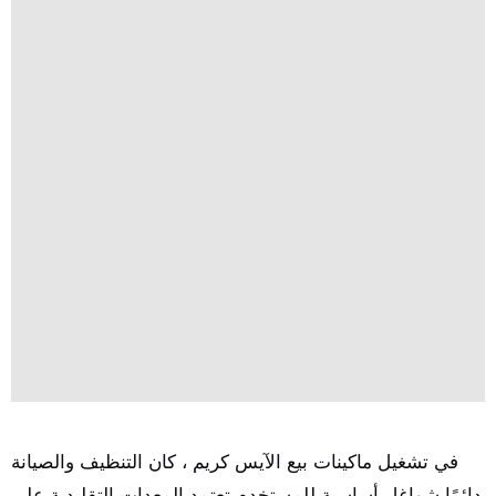
المخلفات
في تشغيل ماكينات بيع الآيس كريم ، كان التنظيف والصيانة
دائمًا شواغل أساسية للمستخدم.تعتمد المعدات التقليدية على