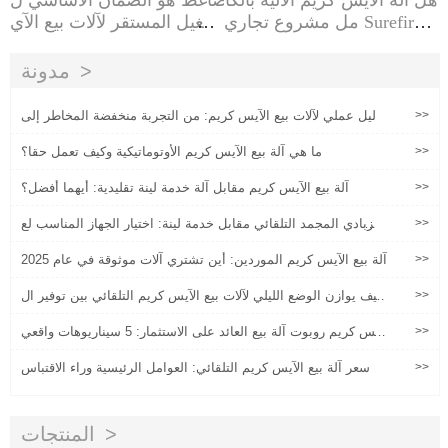
هل آلة الآيس كريم الآلية بالكا
ضاغط هو الضمان الأساسي ل
مل مشروع تجاري Surefire؟ي
لتشغيل المستقر لآلات بيع الآي
كشف عن الحقيقة
س كريم
مدونة
>>
دليل عملي لآلات بيع الآيس كريم: من التجربة منخفضة المخاطر إلى
العمليات على نطاق واسع
>>
ما هي آلة بيع الآيس كريم الأوتوماتيكية وكيف تعمل حقا؟
>>
آلة بيع الآيس كريم مقابل آلة خدمة لينة تقليدية: أيهما أفضل؟
>>
الزبادي المجمد التلقائي مقابل خدمة لينة: اختيار الجهاز المناسب لع
ملك
>>
آلة بيع الآيس كريم الموردين: أين تشتري آلات موثوقة في عام 2025
>>
كيف يوازن الوضع الليلي لآلات بيع الآيس كريم التلقائي بين توفير ال
طاقة والمبيعات؟
>>
الآيس كريم روبوت آلة بيع العائد على الاستثمار: 5 سيناريوهات واقعي
ة استنادًا إلى الموقع وحجم حركة المرور
>>
سعر آلة بيع الآيس كريم التلقائي: العوامل الرئيسية وراء الاقتباس
المنتجات