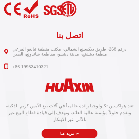
اتصل بنا
رقم 268، طريق ديكسينغ الشمالي، مكتب منطقة تيانغو الفرعي،
منطقة ديتشنج، مدينة ديتشو، مقاطعة شاندونغ، الصين
+86 19953410321
تعد هواكسين تكنولوجيا رائدة عالمياً في آلات بيع الآيس كريم الذكية،
وتقدم حلولاً مؤتمتة عالية العائد، وتهدف إلى قيادة قطاع البيع غير
الآلي عبر الابتكار.
➣
مزيد عنا