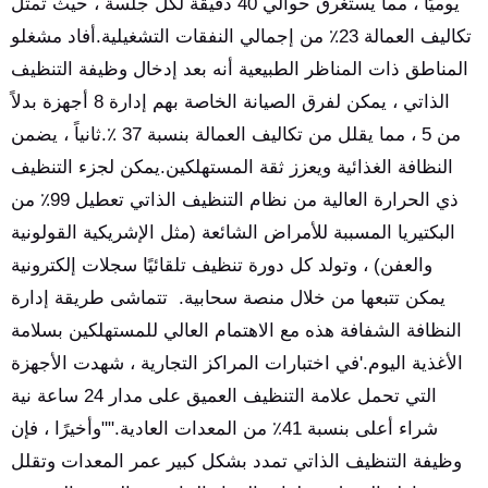
يوميًا ، مما يستغرق حوالي 40 دقيقة لكل جلسة ، حيث تمثل
تكاليف العمالة 23٪ من إجمالي النفقات التشغيلية.أفاد مشغلو
المناطق ذات المناظر الطبيعية أنه بعد إدخال وظيفة التنظيف
الذاتي ، يمكن لفرق الصيانة الخاصة بهم إدارة 8 أجهزة بدلاً
من 5 ، مما يقلل من تكاليف العمالة بنسبة 37 ٪.ثانياً ، يضمن
النظافة الغذائية ويعزز ثقة المستهلكين.يمكن لجزء التنظيف
ذي الحرارة العالية من نظام التنظيف الذاتي تعطيل 99٪ من
البكتيريا المسببة للأمراض الشائعة (مثل الإشريكية القولونية
والعفن) ، وتولد كل دورة تنظيف تلقائيًا سجلات إلكترونية
يمكن تتبعها من خلال منصة سحابية. تتماشى طريقة إدارة
النظافة الشفافة هذه مع الاهتمام العالي للمستهلكين بسلامة
الأغذية اليوم.'في اختبارات المراكز التجارية ، شهدت الأجهزة
التي تحمل علامة التنظيف العميق على مدار 24 ساعة نية
شراء أعلى بنسبة 41٪ من المعدات العادية.""وأخيرًا ، فإن
وظيفة التنظيف الذاتي تمدد بشكل كبير عمر المعدات وتقلل