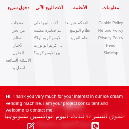
معلومات
الأنظمة
آلات البيع الآلي
دخول سريع
Cookie Policy
نظام التحكم عن بعد
كتالوج آلات البيع الآلي
المنتجات
Refund Policy
نظام التوسع
آلات آيس كريم صغيرة مكتبية
من نحن
Privacy Policy
نظام التبريد
آلات بيع الآيس كريم أولالا
النظام
Feed
آلات آيس كريم أيوغورت
الأخبار
SiteMap
كيف تبدأ عمل بيع الآيس كريم؟
الحلول
الأسئلة الشائعة
اتصل بنا
Hi, Thank you very much for your interest in our ice cream
vending machine. I am your project consultant and
welcome to contact me.
حقوق النشر © 2013-اليوم هواكسين تكنولوجيا
جميع الحقوق محفوظة