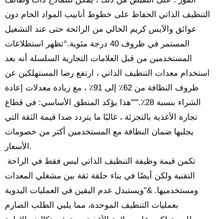
التنظيف الذاتي الحفاظ على خطوط أنابيب المواد الخام دون
عوائق والآيس كريم الخالي من الرائحة حتى عند التشغيل
المستمر في ظروف 40 درجة مئوية.°تظهر استطلاعات
المستخدمين من قبل العلامات التجارية السلسلة أنه بعد
استخدام معدات التنظيف الذاتي ، ارتفع رضا المستهلكين عن
ظروف النظافة من 62٪ إلى 91٪ ، مع زيادة معدلات إعادة
الشراء بنسبة 28٪.'""هذا يؤكد المنطق الأساسي: في قطاع
تجارة الأغذية بالتجزئة ، غالبًا ما يتردد صدا قيمة الثقة التي
يجلبها ضمان النظافة مع المستخدمين أكثر من خصومات
الأسعار.
تكمن قيمة وظيفة التنظيف الذاتي ليس فقط في الراحة
التقنية ولكن أيضًا في بناء حلقة ثقة بين مشغلي المعدات
ومستخدميها. &"ويستبدل عدم اليقين في العمليات اليدوية
بعمليات التنظيف الموحدة، مما يلبي الطلب الصارم