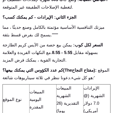
لتغطية الإصلاحات الطفيفة غير المتوقعة.
الجزء الثاني: الإيرادات - كم يمكنك كسب؟
ميزتك التنافسية الأساسية مؤتمتة بالكامل وصنع حديثًا ، مما
يسمح لك بفرض قسط بثقة.""""
السعر لكل كوب:
يمكن بيع حصة من الآيس كريم الطازجة
بسهولة مقابل
$5.5 - $8.5
.مع النكهات الفريدة والعلامة
التجارية القوية ، يمكنك فرض المزيد.
الموقع
كم عدد الكؤوس التي يمكنك بيعها؟(Theمفتاح النجاح):
هو كل شيء.دعونا ننظر في ثلاثة سيناريوهات شائعة:'
الإيرادات
المبيعات
المبيعات
الشهرية (@
الشهرية
اليومية
نوع الموقع
7.0 دولار
التقديرية (26
المقدرة
أمريكي)
يوما)