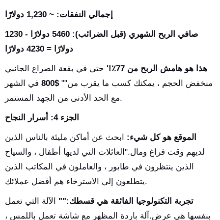
إجمالي النفقات: ~ 1,230 دولارًا
صافي الربح الشهري (قبل الضرائب): 5460 دولارًا - 1230
دولارًا = 4230 دولارًا
هذا هو هامش الربح من 77٪!'
حتى في بقعة الصراع الجانبي
منخفض الحجم ، يمكنك كسب ما يقرب من""
$800
في الشهر
مع الحد الأدنى من الجهد المستمر.
الجزء 4: أسرار النجاح
الموقع هو كل شيء:
ابحث عن أماكن مليئة بالناس الذين
لديهم وقت فراغ ومال."العائلات التي لديها أطفال ، والسياح
الذين ينتظرون في طابور ، والعاملون في المكاتب الذين
يتطلعون إلى الاسترخاء هم أفضل عملائك.
تجربة التكنولوجيا الفائقة هي قسطك:""
الآلة التي تعمل
بنفسها هي عرض.آلة باردة المظهر مع شاشة تعمل باللمس ،