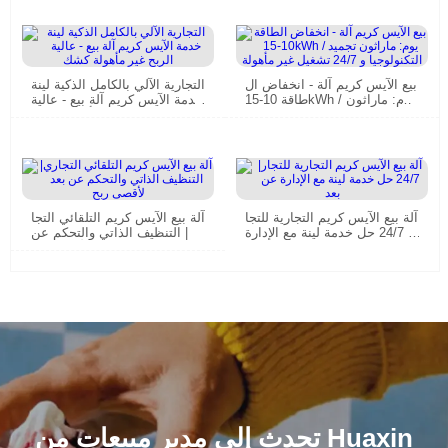
بيع الآيس كريم آلة - انخفاض ال
التجارية الآلي بالكامل الذكية لينة
طاقة 10-15kWh / يوم: ماراثون
خدمة الآيس كريم آلة بيع - عالية
تجميد التكنولوجيا و 24/7 تشغيل
الربح غير مأهولة كشك
غير مأهولة
آلة بيع الآيس كريم التجارية للتجا
آلة بيع الآيس كريم التلقائي التجا
ر| 24/7 حل خدمة لينة مع الإدارة
ري| التنظيف الذاتي والتحكم عن
عن بعد
بعد لأقصى ربح
تحدث إلى مدير مبيعات من Huaxin