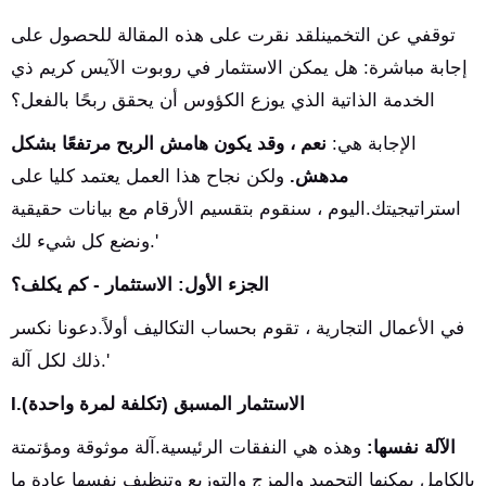
توقفي عن التخمينلقد نقرت على هذه المقالة للحصول على
إجابة مباشرة: هل يمكن الاستثمار في روبوت الآيس كريم ذي
الخدمة الذاتية الذي يوزع الكؤوس أن يحقق ربحًا بالفعل؟
الإجابة هي:
نعم ، وقد يكون هامش الربح مرتفعًا بشكل
مدهش.
ولكن نجاح هذا العمل يعتمد كليا على
استراتيجيتك.اليوم ، سنقوم بتقسيم الأرقام مع بيانات حقيقية
ونضع كل شيء لك.'
الجزء الأول: الاستثمار - كم يكلف؟
في الأعمال التجارية ، تقوم بحساب التكاليف أولاً.دعونا نكسر
ذلك لكل آلة.'
I.الاستثمار المسبق (تكلفة لمرة واحدة)
الآلة نفسها:
وهذه هي النفقات الرئيسية.آلة موثوقة ومؤتمتة
بالكامل يمكنها التجميد والمزج والتوزيع وتنظيف نفسها عادة ما