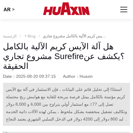
>
AR
هل آلة الآيس كريم الآلية بالكامل مشروع تجاري Surefire؟يكشف عن الحقيقة
Blog
>
الرئيسية
هل آلة الآيس كريم الآلية بالكامل
مشروع تجاري Surefire؟يكشف عن
الحقيقة
Date：2025-08-20 09:37:15
Author：Huaxin
استنادًا إلى تحليل قائم على البيانات ، فإن الاستثمار في آلة بيع الآيس
كريم مؤتمتة بالكامل يمثل فرصة مربحة للغاية مع هوامش ربح محتملة
تصل إلى 77٪.مع استثمار أولي يتراوح بين 6,000 و 8,000 دولار
وتكاليف تشغيل منخفضة بشكل ملحوظ ، يمكن لهذه الآلات ذاتية الخدمة
توليد 800 دولار إلى 4200 دولار في الدخل السلبي الشهري.يعتمد النجاح
في المقام الأول على اختيار الموقع الاستراتيجي وموثوقية الماكينة ، مما