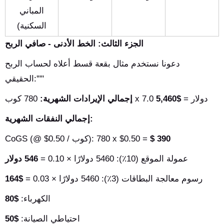
المباني
السكنية)
الجزء الثالث: الخط الأدنى - صافي الربح
دعونا نستخدم مثال بقعة قسط أعلاه لحساب الربح
الحقيقي:'""
780 كوب x 7.0 دولار =
$5,460
إجمالي الإيرادات الشهرية:
إجمالي النفقات الشهرية:
$ 390
CoGS (@ $0.50 / كوب): 780 x $0.50 =
عمولة الموقع (10٪): 5460 دولارًا × 0.10 =
546 دولار
رسوم معالجة البطاقات (3٪): 5460 دولارًا × 0.03 =
$164
الكهرباء:
$80
احتياطي الصيانة:
$50