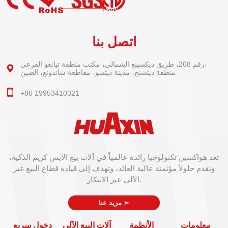
اتصل بنا
رقم 268، طريق ديكسينغ الشمالي، مكتب منطقة تيانغو الفرعي،
منطقة ديتشنج، مدينة ديتشو، مقاطعة شاندونغ، الصين
+86 19953410321
تعد هواكسين تكنولوجيا رائدة عالمياً في آلات بيع الآيس كريم الذكية،
وتقدم حلولاً مؤتمتة عالية العائد، وتهدف إلى قيادة قطاع البيع غير
الآلي عبر الابتكار.
➣
مزيد عنا
معلومات
الأنظمة
آلات البيع الآلي
دخول سريع