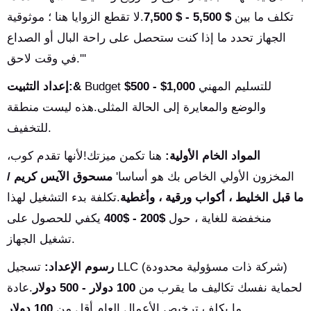
تكلف ما بين
$ 5,500 - $ 7,500
.لا تقطع الزوايا هنا ؛ موثوقية
الجهاز تحدد ما إذا كنت ستحصل على راحة البال أو الصداع
في وقت لاحق.'''
للتسليم المهني
$500 - $1,000
Budget
إعداد التثبيت:&
والوضع والمعايرة إلى الحالة المثلى.هذه ليست منطقة
للتخفيف.
المواد الخام الأولية:
هنا تكمن ميزتك!لأنها تقدم كوب،
المخزون الأولي الخاص بك هو أساسا'
مسحوق الآيس كريم /
ما قبل الخليط ، أكواب ورقية ، وأغطية
.تكلفة بدء التشغيل لهذا
منخفضة للغاية ، حول
$200 - $400
يكفي للحصول على
تشغيل الجهاز.
رسوم الإعداد:
تسجيل LLC (شركة ذات مسؤولية محدودة)
لحماية نفسك تكاليف ما يقرب من
100 دولار - 500 دولار
.عادة
.
ما يكلف ترخيص الأعمال العام أقل من
100 دولار