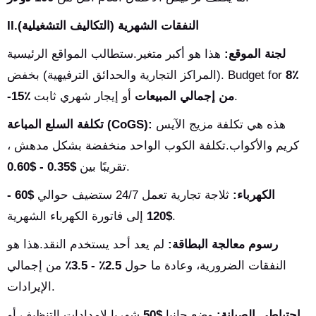
II.النفقات الشهرية (التكاليف التشغيلية)
لجنة الموقع:
هذا هو أكبر متغير.ستطالب المواقع الرئيسية
8٪
(المراكز التجارية والحدائق الترفيهية) بخفض. Budget for
أو إيجار شهري ثابت.
-15٪ من إجمالي المبيعات
هذه هي تكلفة مزيج الآيس
تكلفة السلع المباعة (CoGS):
كريم والأكواب.تكلفة الكوب الواحد منخفضة بشكل مدهش ،
.
تقريبًا بين
$0.35 - $0.60
الكهرباء:
ثلاجة تجارية تعمل 24/7 ستضيف حوالي
$60 -
إلى فاتورة الكهرباء الشهرية.
$120
رسوم معالجة البطاقة:
لم يعد أحد يستخدم النقد.هذا هو
النفقات الضرورية، وعادة ما حول
2.5٪ - 3.5٪
من إجمالي
الإيرادات.
احتياطي الصيانة:
وضع جانبا
$50
شهريا لإمدادات التنظيف أو