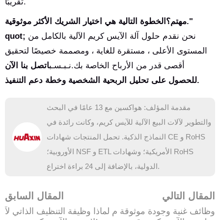
تقريبًا.
مهتم؟الخطوة التالية هي اختيار الشريك الأكثر موثوقية."
نحن نقدم حلول آلة الآيس كريم الآلية بالكامل من
quot;
المستوى الأعلى ، مستقرة للغاية ، ومصممة خصيصًا لتحقيق
أقصى قدر من الأرباح الخاصة بك.نـبـسـب
اتصل بنا الآن
للحصول على تحليل الربحية الشخصية وخطة دعم التنفيذ.
مقدمة المؤلف: هواكسين مع 13 عامًا في البحث
والتطوير لآلات البيع الآلية للآيس كريم، وكانت رائدة في
النماذج الذكية. تحمل المنتجات شهادات CE و RoHS
الأوروبية؛ NSF و ETL الأمريكية؛ وشهادات RoHS
الدولية، بالإضافة إلى 24 براءة اختراع.
المقال التالي
المقال السابق
وظائف غنية وجودة موثوقة م
لماذا وظيفة التنظيف الذاتي لآ