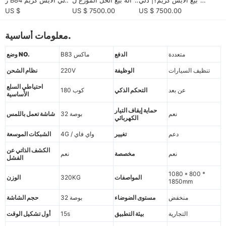
ل الموثوقية
لتجار والمشغلين B2B الأ
آلات البيع| مستمرة 800
US $
US $ 7500.00
US $ 7500.00
وروبيين
كوب
معلومات أساسية.
متعددة
الدفع
B83 ماكس
وضع NO.
تنظيف السيارات
الوظيفة
220V
نظام الشحن
احتياطي السلع
عن بعد
التحكم الذكي
180 كوب
الأساسية
حماية إيقاف التيار
نعم
32 بوصة
شاشة تعمل باللمس
الكهربائي
دعم
تغيير
4G / واي فاي
الشبكات الموسعة
الكشف الذاتي عن
نعم
مخصصة
نعم
الفشل
1080 * 800 *
المواصفات
320KG
الوزن
1850mm
منخفض
مستوى الضوضاء
32 بوصة
حجم الشاشة
التجارية
بيئة التطبيق
15s
أول تشكيل الوقت