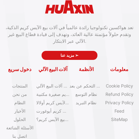
تعد هواكسين تكنولوجيا رائدة عالمياً في آلات بيع الآيس كريم الذكية،
وتقدم حلولاً مؤتمتة عالية العائد، وتهدف إلى قيادة قطاع البيع غير
الآلي عبر الابتكار.
➣
مزيد عنا
معلومات
الأنظمة
آلات البيع الآلي
دخول سريع
Cookie Policy
نظام التحكم عن بعد
كتالوج آلات البيع الآلي
المنتجات
Refund Policy
نظام التوسع
آلات آيس كريم صغيرة مكتبية
من نحن
Privacy Policy
نظام التبريد
آلات بيع الآيس كريم أولالا
النظام
Feed
آلات آيس كريم أيوغورت
الأخبار
SiteMap
كيف تبدأ عمل بيع الآيس كريم؟
الحلول
الأسئلة الشائعة
اتصل بنا