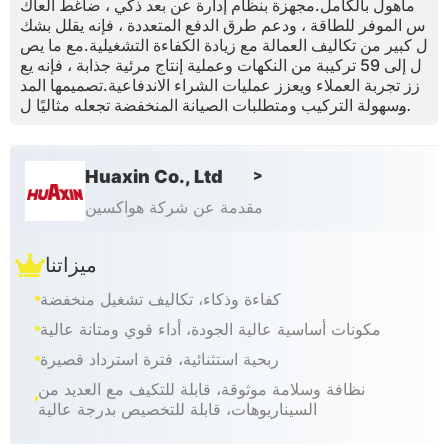
مأهول بالكامل.مجهزة بنظام إدارة عن بعد ذكي ، ضاغط العاك
س الموفر للطاقة ، ودعم طرق الدفع المتعددة ، فإنه يقلل بشك
ل كبير من تكاليف العمالة مع زيادة الكفاءة التشغيلية.مع ما يص
ل إلى 59 تركيبة من النكهات وعملية إنتاج مرئية جذابة ، فإنه يع
زز تجربة العملاء ويعزز عمليات الشراء الاندفاعية.تصميمها المد
مج وسهولة التركيب ومتطلبات الصيانة المنخفضة تجعله مثاليًا ل
مراكز التسوق والمطارات ومساحات البيع بالتجزئة ، مما يوفر ع
ائدًا سريعًا على الاستثمار وفرصًا تجارية قابلة للتطوير.
Huaxin Co., Ltd
>
مقدمة عن شركة هواكسين
ميزاتنا
كفاءة وذكاء، تكاليف تشغيل منخفضة
مكونات أساسية عالية الجودة، أداء قوي ومتانة عالية
ربحية استثنائية، فترة استرداد قصيرة
نظافة وسلامة موثوقة، قابلة للتكيف مع العديد من
السيناريوهات، قابلة للتخصيص بدرجة عالية