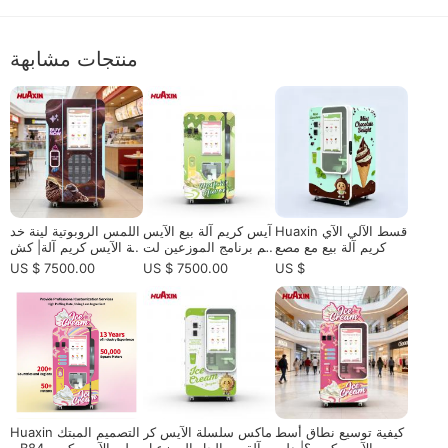
منتجات مشابهة
Huaxin قسط الآلي الآي
آيس كريم آلة بيع الآيس
اللمس الروبوتية لينة خد
س كريم آلة بيع مع مصع
كريم برنامج الموزعين لت
مة الآيس كريم آلة| كش
د - CE / ETL الحل التجا
جارة التجزئة الأوتوماتيك
ك تلقائي للخدمة الذاتية
US $ 7500.00
US $ 7500.00
US $
ري المعتمد
ية الناعمة مربحة
لتجارة التجزئة عالية الح
ركة
كيفية توسيع نطاق أسط
ماكس سلسلة الآيس كر
Huaxin التصميم المبتك
ول بيع الآيس كريم؟| دلي
يم آلة بيع الحل الموزع ل
ر B84 الآلي الآيس كريم