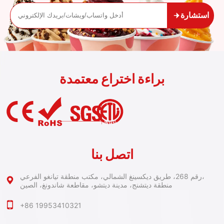
استشارة
براءة اختراع معتمدة
اتصل بنا
رقم 268، طريق ديكسينغ الشمالي، مكتب منطقة تيانغو الفرعي،
منطقة ديتشنج، مدينة ديتشو، مقاطعة شاندونغ، الصين
+86 19953410321