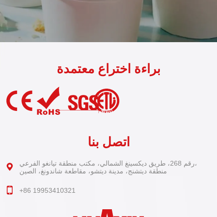
براءة اختراع معتمدة
اتصل بنا
رقم 268، طريق ديكسينغ الشمالي، مكتب منطقة تيانغو الفرعي،
منطقة ديتشنج، مدينة ديتشو، مقاطعة شاندونغ، الصين
+86 19953410321