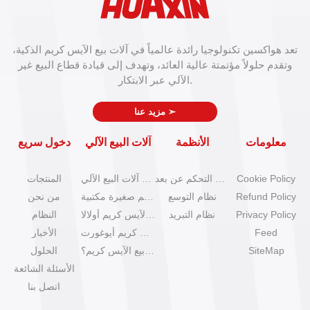
تعد هواكسين تكنولوجيا رائدة عالمياً في آلات بيع الآيس كريم الذكية،
وتقدم حلولاً مؤتمتة عالية العائد، وتهدف إلى قيادة قطاع البيع غير
الآلي عبر الابتكار.
➣
مزيد عنا
معلومات
الأنظمة
آلات البيع الآلي
دخول سريع
Cookie Policy
نظام التحكم عن بعد
كتالوج آلات البيع الآلي
المنتجات
Refund Policy
نظام التوسع
آلات آيس كريم صغيرة مكتبية
من نحن
Privacy Policy
نظام التبريد
آلات بيع الآيس كريم أولالا
النظام
Feed
آلات آيس كريم أيوغورت
الأخبار
SiteMap
كيف تبدأ عمل بيع الآيس كريم؟
الحلول
الأسئلة الشائعة
اتصل بنا