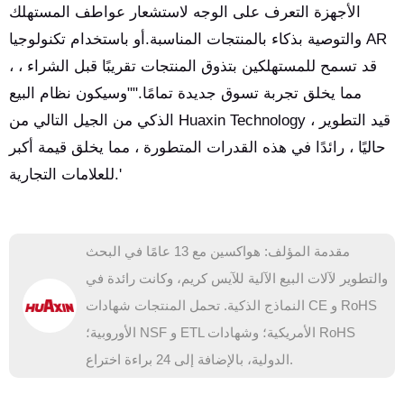
الأجهزة التعرف على الوجه لاستشعار عواطف المستهلك
والتوصية بذكاء بالمنتجات المناسبة.أو باستخدام تكنولوجيا AR
، قد تسمح للمستهلكين بتذوق المنتجات تقريبًا قبل الشراء ،
مما يخلق تجربة تسوق جديدة تمامًا.""وسيكون نظام البيع
الذكي من الجيل التالي من Huaxin Technology ، قيد التطوير
حاليًا ، رائدًا في هذه القدرات المتطورة ، مما يخلق قيمة أكبر
للعلامات التجارية.'
مقدمة المؤلف: هواكسين مع 13 عامًا في البحث
والتطوير لآلات البيع الآلية للآيس كريم، وكانت رائدة في
النماذج الذكية. تحمل المنتجات شهادات CE و RoHS
الأوروبية؛ NSF و ETL الأمريكية؛ وشهادات RoHS
الدولية، بالإضافة إلى 24 براءة اختراع.