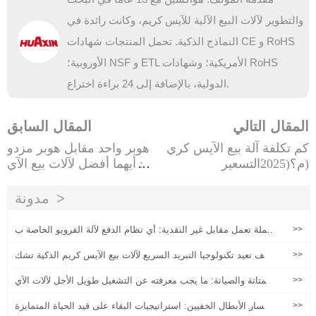
والتطوير لآلات البيع الآلية للآيس كريم، وكانت رائدة في
النماذج الذكية. تحمل المنتجات شهادات CE و RoHS
الأوروبية؛ NSF و ETL الأمريكية؛ وشهادات RoHS
الدولية، بالإضافة إلى 24 براءة اختراع.
المقال التالي
المقال السابق
كم تكلفة آلة بيع الآيس كري
هوبر واحد مقابل هوبر مزدو
م؟(2025التسعير)
ج: أيهما أفضل لآلات بيع الآي
س كريم؟
مدونة
>>
عملة تعمل مقابل غير النقدية: أي نظام الدفع لآلة الفرويو الخاصة ب
ك؟
>>
كيف تعيد تكنولوجيا التبريد السريع لآلات بيع الآيس كريم الذكية تشك
يل نموذج الربح في سيناريوهات حركة المرور العالية للأقدام؟
>>
المتانة والصيانة: ما يجب معرفته عن التشغيل طويل الأجل لآلات الآي
س كريم الروبوت
>>
مسار الأبطال الخفيين: استراتيجيات البقاء على قيد الحياة المتمايزة