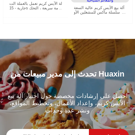
آلة الآيس كريم تعمل بالعملة الت
آلة بيع الآيس كريم عالية السعة
جارية - 15s خدمة سريعة ، التحك
من سلسلة ماكس للمشغلين الأو
م عن بعد الذكي| HUAXIN
روبيين والموزعين ومراكز التسو
ق والمطارات والمعالم السياحية
تحدث إلى مدير مبيعات من Huaxin
احصل على إرشادات مخصصة حول اختيار آلة بيع
الآيس كريم، وإعداد الأعمال، وتخطيط المواقع،
ونشر عدة وحدات