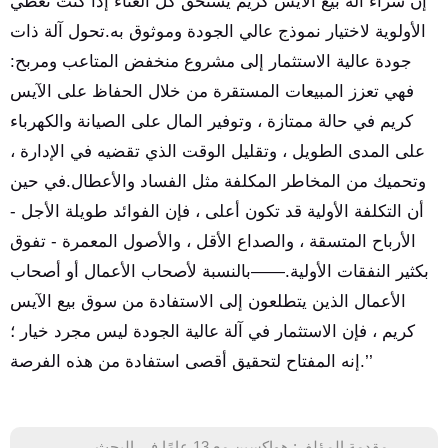
إن شراء آلة بيع الآيس كريم يستحق كل العناء إذا كنت تعطي
الأولوية لاختيار نموذج عالي الجودة وموثوق به.تحول آلة ذات
جودة عالية الاستثمار إلى مشروع منخفض المتاعب ومربح:
فهي تعزز المبيعات المستقرة من خلال الحفاظ على الآيس
كريم في حالة ممتازة ، وتوفير المال على الصيانة والكهرباء
على المدى الطويل ، وتقليل الوقت الذي تقضيه في الإدارة ،
وتحميك من المخاطر المكلفة مثل الفساد والأعطال.في حين
أن التكلفة الأولية قد تكون أعلى ، فإن الفوائد طويلة الأجل -
الأرباح المتسقة ، والصداع الأقل ، والأصول المعمرة - تفوق
بكثير النفقات الأولية.——بالنسبة لأصحاب الأعمال أو أصحاب
الأعمال الذين يتطلعون إلى الاستفادة من سوق بيع الآيس
كريم ، فإن الاستثمار في آلة عالية الجودة ليس مجرد خيار ؛
إنه المفتاح لتحقيق أقصى استفادة من هذه الفرصة.’’
مقدمة المؤلف: هواكسين مع 13 عامًا في البحث