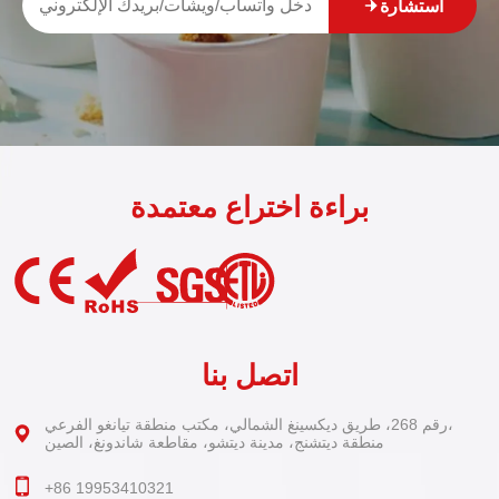
استشارة
براءة اختراع معتمدة
اتصل بنا
رقم 268، طريق ديكسينغ الشمالي، مكتب منطقة تيانغو الفرعي،
منطقة ديتشنج، مدينة ديتشو، مقاطعة شاندونغ، الصين
+86 19953410321